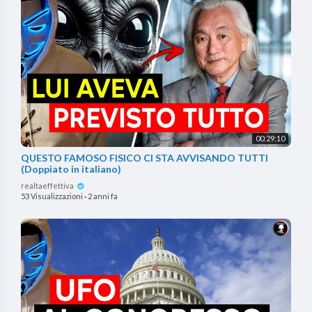
00:29:10
QUESTO FAMOSO FISICO CI STA AVVISANDO TUTTI
(Doppiato in italiano)
realtaeffettiva
53 Visualizzazioni
·
2 anni fa