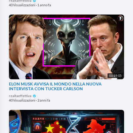
realtaeffettiva
40 Visualizzazioni
·
1 anno fa
00:19:05
ELON MUSK AVVISA IL MONDO NELLA NUOVA
INTERVISTA CON TUCKER CARLSON
realtaeffettiva
40 Visualizzazioni
·
2 anni fa