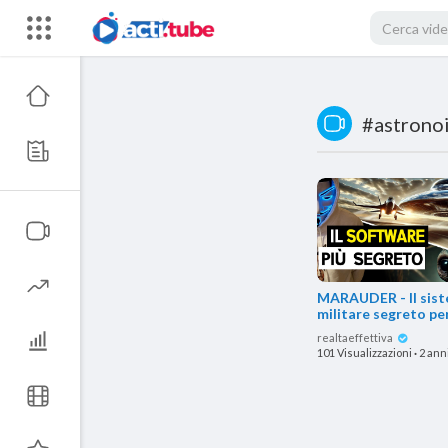
#astrono
MARAUDER - Il sis
militare segreto pe
catturare gli UFO
realtaeffettiva
101 Visualizzazioni
·
2 anni