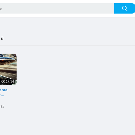
ia
00:17:34
tema
r
 fa