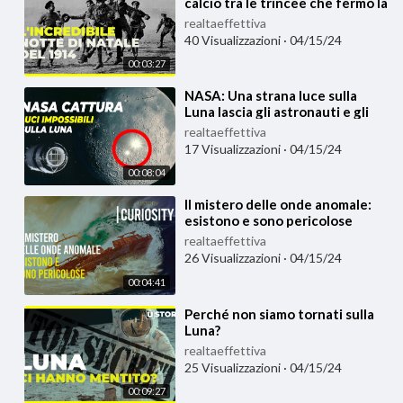
calcio tra le trincee che fermò la
guerra
realtaeffettiva
40 Visualizzazioni
·
04/15/24
00:03:27
⁣NASA: Una strana luce sulla
Luna lascia gli astronauti e gli
scienzati increduli
realtaeffettiva
17 Visualizzazioni
·
04/15/24
00:08:04
⁣Il mistero delle onde anomale:
esistono e sono pericolose
realtaeffettiva
26 Visualizzazioni
·
04/15/24
00:04:41
⁣Perché non siamo tornati sulla
Luna?
realtaeffettiva
25 Visualizzazioni
·
04/15/24
00:09:27