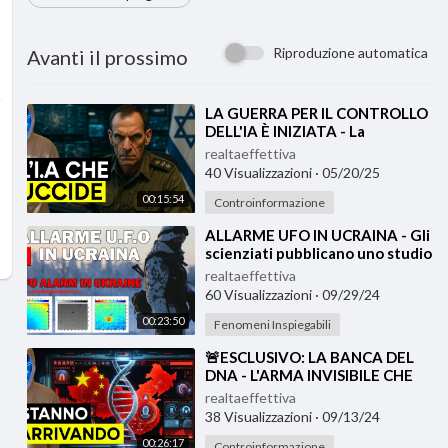
Riproduzione automatica
Avanti il prossimo
⁣LA GUERRA PER IL CONTROLLO
DELL'IA È INIZIATA - La
Geopolitica dell'Intelligenza
realtaeffettiva
Artificia
40 Visualizzazioni
·
05/20/25
00:15:54
Controinformazione
⁣ALLARME UFO IN UCRAINA - Gli
scienziati pubblicano uno studio
incredibile
realtaeffettiva
60 Visualizzazioni
·
09/29/24
00:23:50
Fenomeni Inspiegabili
⁣🚨ESCLUSIVO: LA BANCA DEL
DNA - L'ARMA INVISIBILE CHE
DOVRESTI CONOSCERE
realtaeffettiva
38 Visualizzazioni
·
09/13/24
00:26:17
Controinformazione