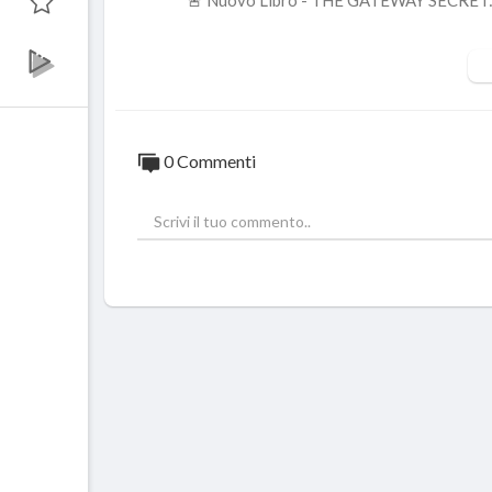
🚨 Nuovo Libro - THE GATEWAY SECRET
🔴☢️ - ACQUISTA I MIEI LIBRI : 📖 The Blac
Z....JS6Y8/ref=cm_sw_r_ap
📖 Contatto Avvenuto : Storia di una casis
0 Commenti
-------------------------------------
🟡ABBONATI AL CANALE YOUTUBE
https://www.youtube.com/channe....l/
🔴 SOSTIENIMI SU TIPEEE :
https://it.ti
❌ SEGUIMI SU INSTAGRAM PER RIMAN
https://www.instagram.com/omega_click/
🎁 TELEGRAM PER TUTTE LE FONTI : t.me
------------------------
#omegaclick
#ucraina
#guerra
#news
#not
#telegiornali
#giornali
#giornalisti
#russi
------------------------