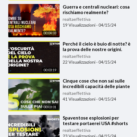
⁣Guerra e centrali nucleari: cosa
rischiamo realmente?
realtaeffettiva
19 Visualizzazioni
·
04/15/24
00:04:03
⁣Perché il cielo è buio di notte? è
la prova delle nostre origini.
realtaeffettiva
22 Visualizzazioni
·
04/15/24
00:03:19
⁣Cinque cose che non sai sulle
incredibili capacità delle piante
realtaeffettiva
41 Visualizzazioni
·
04/15/24
00:03:01
⁣Spaventose esplosioni per
testare portaerei USA #shorts
realtaeffettiva
23 Visualizzazioni
·
04/15/24