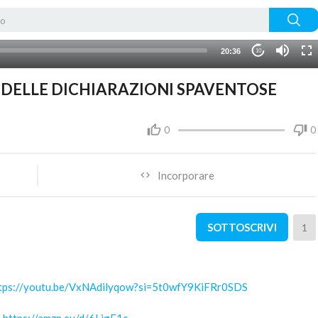
20:36
10
FA DELLE DICHIARAZIONI SPAVENTOSE
0
0
Incorporare
SOTTOSCRIVI
1
tps://youtu.be/VxNAdilyqow?si=5t0wfY9KiFRr0SDS