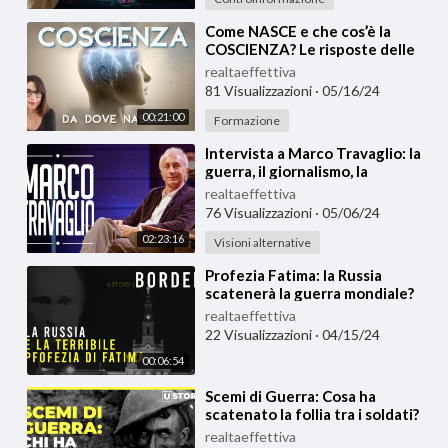
⁣Come NASCE e che cos’è la
COSCIENZA? Le risposte delle
neuroscienze
realtaeffettiva
81 Visualizzazioni
·
05/16/24
00:21:00
Formazione
⁣Intervista a Marco Travaglio: la
guerra, il giornalismo, la
democrazia
realtaeffettiva
76 Visualizzazioni
·
05/06/24
02:23:16
Visioni alternative
⁣Profezia Fatima: la Russia
scatenerà la guerra mondiale?
realtaeffettiva
22 Visualizzazioni
·
04/15/24
00:06:54
⁣Scemi di Guerra: Cosa ha
scatenato la follia tra i soldati?
realtaeffettiva