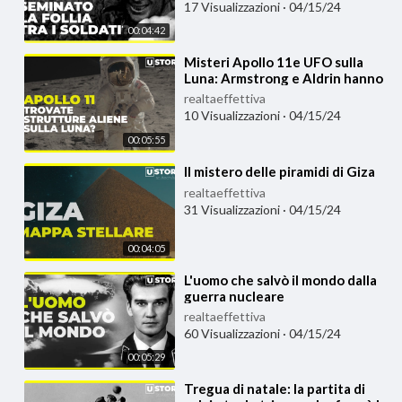
17 Visualizzazioni
·
04/15/24
00:04:42
⁣Misteri Apollo 11e UFO sulla
Luna: Armstrong e Aldrin hanno
trovato strutture aliene?
realtaeffettiva
10 Visualizzazioni
·
04/15/24
00:05:55
⁣Il mistero delle piramidi di Giza
realtaeffettiva
31 Visualizzazioni
·
04/15/24
00:04:05
⁣L'uomo che salvò il mondo dalla
guerra nucleare
realtaeffettiva
60 Visualizzazioni
·
04/15/24
00:05:29
⁣Tregua di natale: la partita di