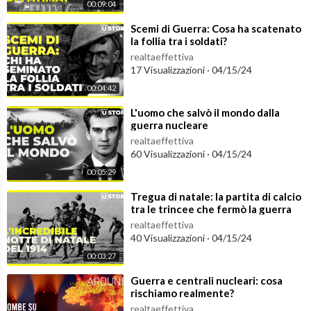
00:09:04
e.
Unisciti alla nostra community e buona visione!
⁣Scemi di Guerra: Cosa ha scatenato
la follia tra i soldati?
»»Visita il nostro sito:
https://www.ustorymagazine.com​
realtaeffettiva
17 Visualizzazioni
·
04/15/24
»»Iscriviti ora:
https://bit.ly/2OIcsHH​
00:04:42
⁣L'uomo che salvò il mondo dalla
»»Seguici su Facebook:
https://www.facebook.com/Ustoryvid​
guerra nucleare
realtaeffettiva
60 Visualizzazioni
·
04/15/24
00:05:29
⁣Tregua di natale: la partita di calcio
tra le trincee che fermò la guerra
realtaeffettiva
40 Visualizzazioni
·
04/15/24
00:03:27
⁣Guerra e centrali nucleari: cosa
rischiamo realmente?
realtaeffettiva