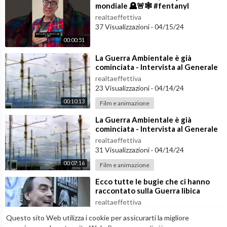
mondiale 🪦🚨🕸️ #fentanyl
realtaeffettiva
37 Visualizzazioni
·
04/15/24
00:00:51
⁣La Guerra Ambientale è già
cominciata - Intervista al Generale
Fabio Mini (1 di 2)
realtaeffettiva
23 Visualizzazioni
·
04/14/24
00:10:13
Film e animazione
⁣La Guerra Ambientale è già
cominciata - Intervista al Generale
Fabio Mini (2 di 2)
realtaeffettiva
31 Visualizzazioni
·
04/14/24
00:07:16
Film e animazione
⁣Ecco tutte le bugie che ci hanno
raccontato sulla Guerra libica
Video Libera TV
realtaeffettiva
33 Visualizzazioni
·
04/14/24
Questo sito Web utilizza i cookie per assicurarti la migliore
00:05:31
Film e animazione