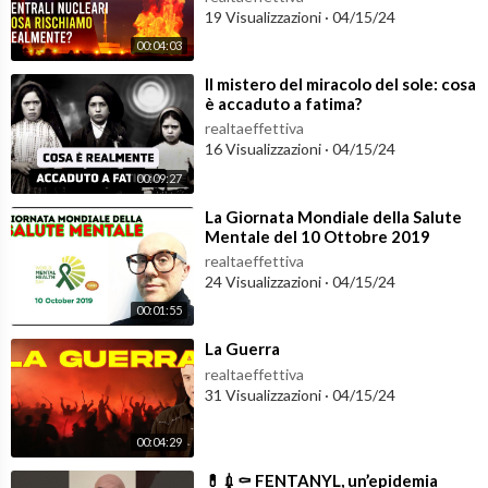
19 Visualizzazioni
·
04/15/24
00:04:03
⁣Il mistero del miracolo del sole: cosa
è accaduto a fatima?
realtaeffettiva
16 Visualizzazioni
·
04/15/24
00:09:27
⁣La Giornata Mondiale della Salute
Mentale del 10 Ottobre 2019
realtaeffettiva
24 Visualizzazioni
·
04/15/24
00:01:55
⁣La Guerra
realtaeffettiva
31 Visualizzazioni
·
04/15/24
00:04:29
⁣💊💉⚰️ FENTANYL, un’epidemia