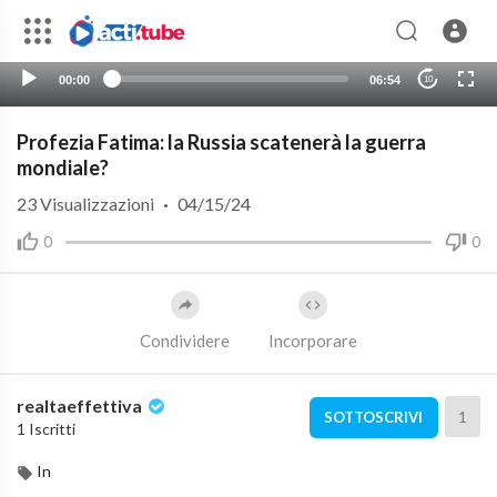
00:00
06:54
10
Profezia Fatima: la Russia scatenerà la guerra
mondiale?
23
Visualizzazioni
·
04/15/24
0
0
Condividere
Incorporare
realtaeffettiva
1
SOTTOSCRIVI
1 Iscritti
In