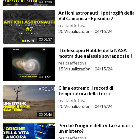
00:06:54
⁣Antichi astronauti: I petroglifi della
Val Camonica - Episodio 7
realtaeffettiva
30 Visualizzazioni
·
04/15/24
00:03:37
⁣Il telescopio Hubble della NASA
mostra due galassie sovrapposte |
#shorts
realtaeffettiva
15 Visualizzazioni
·
04/15/24
00:00:31
⁣Clima estremo: i record di
temperatura della terra
realtaeffettiva
20 Visualizzazioni
·
04/15/24
00:04:46
⁣Perché l'origine della vita è ancora
un mistero?
realtaeffettiva