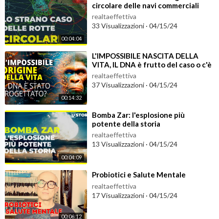
circolare delle navi commerciali
realtaeffettiva
33 Visualizzazioni
·
04/15/24
00:04:04
⁣L'IMPOSSIBILE NASCITA DELLA
VITA, IL DNA è frutto del caso o c'è
qualcos'altro
realtaeffettiva
37 Visualizzazioni
·
04/15/24
00:14:32
⁣Bomba Zar: l'esplosione più
potente della storia
realtaeffettiva
13 Visualizzazioni
·
04/15/24
00:04:09
⁣Probiotici e Salute Mentale
realtaeffettiva
17 Visualizzazioni
·
04/15/24
00:06:12