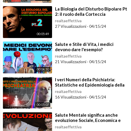
⁣La Biologia del Disturbo Bipolare Pt
2: il ruolo della Corteccia
Prefrontale
realtaeffettiva
27 Visualizzazioni
·
04/15/24
00:05:49
⁣Salute e Stile di Vita, i medici
devono dare l'esempio?
realtaeffettiva
21 Visualizzazioni
·
04/15/24
00:04:30
⁣I veri Numeri della Psichiatria:
Statistiche ed Epidemiologia della
Salute Mentale
realtaeffettiva
16 Visualizzazioni
·
04/15/24
00:05:07
⁣Salute Mentale significa anche
evoluzione Sociale, Economica e
Culturale
realtaeffettiva