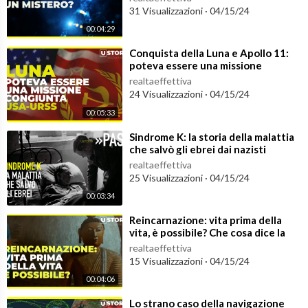
31 Visualizzazioni
·
04/15/24
00:04:29
⁣Conquista della Luna e Apollo 11:
poteva essere una missione
congiunta USA-URSS
realtaeffettiva
24 Visualizzazioni
·
04/15/24
00:05:33
⁣Sindrome K: la storia della malattia
che salvò gli ebrei dai nazisti
realtaeffettiva
25 Visualizzazioni
·
04/15/24
00:03:34
⁣Reincarnazione: vita prima della
vita, è possibile? Che cosa dice la
scienza?
realtaeffettiva
15 Visualizzazioni
·
04/15/24
00:04:06
⁣Lo strano caso della navigazione