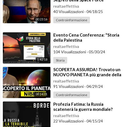
….andate su:
https://amzn.to/2IZwjhm
realtaeffettiva
40 Visualizzazioni
·
04/18/25
“Psichiatria Rock” - 50 pensieri off line dal mio blog
….andate su:
https://amzn.to/2IVKKmJ
00:23:16
Controinformazione
Il Dr. Valerio Rosso, su questo canale YouTube, si dedica a prod
⁣Evento Cena Conferenza: "Storia
urre delle brevi lezioni di psichiatria rivolte ai pazienti, agli ope
della Palestina
ratori della salute mentale, a famigliari di pazienti ed a chiunque
realtaeffettiva
sia interessato alla psichiatria ed alle neuroscienze.
104 Visualizzazioni
·
05/30/24
1:42:18
Storia
⁣SCOPERTA ASSURDA! Trovato un
NUOVO PIANETA più grande della
Terra nel sistema solare
realtaeffettiva
91 Visualizzazioni
·
04/29/24
00:14:01
Controinformazione
⁣Profezia Fatima: la Russia
scatenerà la guerra mondiale?
realtaeffettiva
22 Visualizzazioni
·
04/15/24