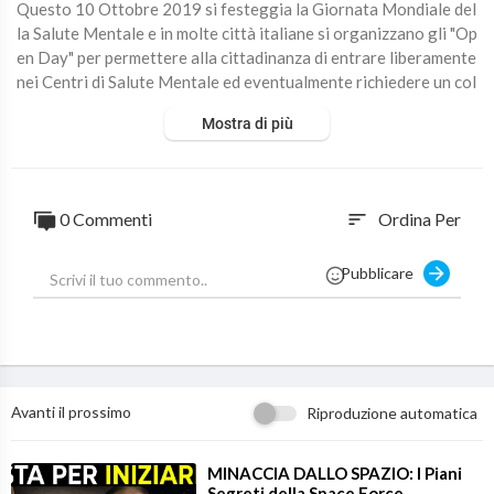
Questo 10 Ottobre 2019 si festeggia la Giornata Mondiale del
la Salute Mentale e in molte città italiane si organizzano gli "Op
en Day" per permettere alla cittadinanza di entrare liberamente
nei Centri di Salute Mentale ed eventualmente richiedere un col
loquio o una visita gratuita.
Mostra di più
Ansia, panico, depressione, disturbo bipolare, schizofrenia, psic
osi, problemi di sonno e disturbi sessuali sono tra le problemati
che di salute mentale che vengono più frequentemente trattate
nei Dipartimenti di Salute Mentale in Italia.
0 Commenti
Ordina Per
sort
#openday #salutementale #2019
Pubblicare
ISCRIVETEVI AL MIO CANALE ►
https://bit.ly/2zGIJor
Vi interessano la Psichiatria e le Neuroscienze? Bene, allora isc
rivetevi a questo canale YouTube e seguitemi sul web tramite il
mio blog
https://www.valeriorosso.com
Inoltre andate su Amazon a dare un’occhiata ai miei libri:
Avanti il prossimo
Riproduzione automatica
“Psicobiotica” - Un nuovo modo di intendere il rapporto tra la
Mente ed il Corpo
⁣MINACCIA DALLO SPAZIO: I Piani
Segreti della Space Force