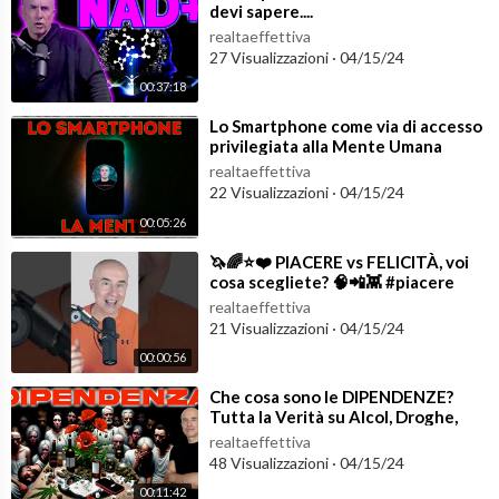
devi sapere....
realtaeffettiva
27 Visualizzazioni
·
04/15/24
00:37:18
⁣Lo Smartphone come via di accesso
privilegiata alla Mente Umana
realtaeffettiva
22 Visualizzazioni
·
04/15/24
00:05:26
⁣🦄🌈⭐️❤️ PIACERE vs FELICITÀ, voi
cosa scegliete? 🧠📲👾 #piacere
#felicità
realtaeffettiva
21 Visualizzazioni
·
04/15/24
00:00:56
⁣Che cosa sono le DIPENDENZE?
Tutta la Verità su Alcol, Droghe,
Tabacco, Smartphone, Zuccheri & C
realtaeffettiva
48 Visualizzazioni
·
04/15/24
00:11:42