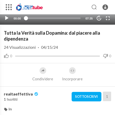
00:00
07:35
10
Tutta la Verità sulla Dopamina: dal piacere alla
dipendenza
24
Visualizzazioni
·
04/15/24
0
0
Condividere
Incorporare
realtaeffettiva
1
SOTTOSCRIVI
1 Iscritti
In