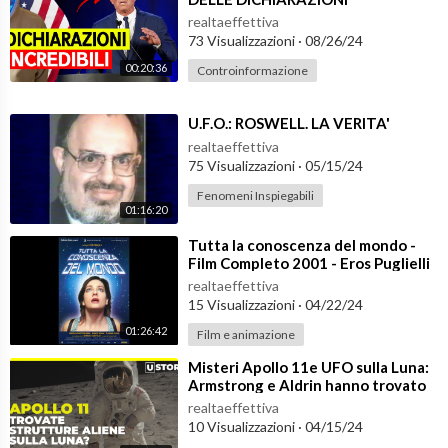
Il Dr. Valerio Rosso, su questo canale YouTube, si dedica a prod
SPAVENTOSE SULLA GUERRA IN
urre delle brevi lezioni di psichiatria rivolte ai pazienti, agli ope
realtaeffettiva
UCRAINA
73 Visualizzazioni
·
08/26/24
ratori della salute mentale, ai famigliari dei pazienti, agli studen
ti di medicina, agli specializzandi in psichiatria e a chiunque sia i
00:20:36
Controinformazione
nteressato alla salute mentale, alla psichiatria ed alle neuroscie
nze.
⁣U.F.O.: ROSWELL. LA VERITA'
realtaeffettiva
ISCRIVETEVI AL MIO CANALE ►
https://bit.ly/2zGIJor
75 Visualizzazioni
·
05/15/24
Vi interessano la Psichiatria e le Neuroscienze? Bene, allora isc
Fenomeni Inspiegabili
rivetevi a questo canale YouTube e seguitemi sul web tramite il
01:16:20
mio blog
https://www.valeriorosso.com
⁣Tutta la conoscenza del mondo -
Film Completo 2001 - Eros Puglielli
Scoprite tutti i miei libri:
https://bit.ly/2JdjocY
realtaeffettiva
Scoprite la mia Musica:
https://bit.ly/2JMqNjZ
15 Visualizzazioni
·
04/22/24
Visitate anche il mio blog:
https://www.valeriorosso.com
01:26:42
Film e animazione
⁣Misteri Apollo 11e UFO sulla Luna:
Armstrong e Aldrin hanno trovato
strutture aliene?
realtaeffettiva
10 Visualizzazioni
·
04/15/24