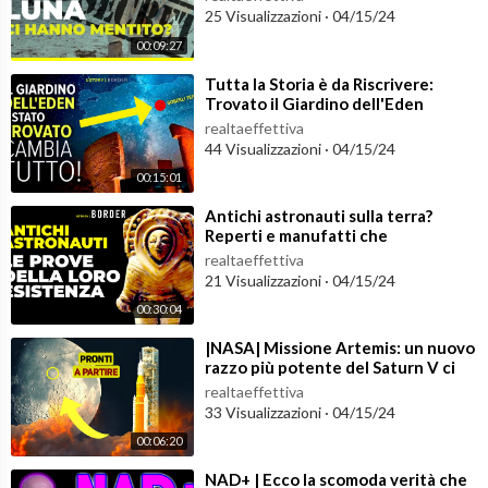
25 Visualizzazioni
·
04/15/24
00:09:27
⁣Tutta la Storia è da Riscrivere:
Trovato il Giardino dell'Eden
realtaeffettiva
44 Visualizzazioni
·
04/15/24
00:15:01
⁣Antichi astronauti sulla terra?
Reperti e manufatti che
potrebbero confermarne
realtaeffettiva
l'esistenza
21 Visualizzazioni
·
04/15/24
00:30:04
⁣|NASA| Missione Artemis: un nuovo
razzo più potente del Saturn V ci
porterà sulla Luna
realtaeffettiva
33 Visualizzazioni
·
04/15/24
00:06:20
⁣NAD+ | Ecco la scomoda verità che