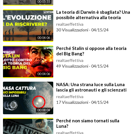
00:05:55
⁣La teoria di Darwin è sbagliata? Una
possibile alternativa alla teoria
dell'evoluzione
realtaeffettiva
30 Visualizzazioni
·
04/15/24
00:04:06
⁣Perché Stalin si oppose alla teoria
del Big Bang?
realtaeffettiva
49 Visualizzazioni
·
04/15/24
00:04:06
⁣NASA: Una strana luce sulla Luna
lascia gli astronauti e gli scienzati
increduli
realtaeffettiva
17 Visualizzazioni
·
04/15/24
00:08:04
⁣Perché non siamo tornati sulla
Luna?
realtaeffettiva