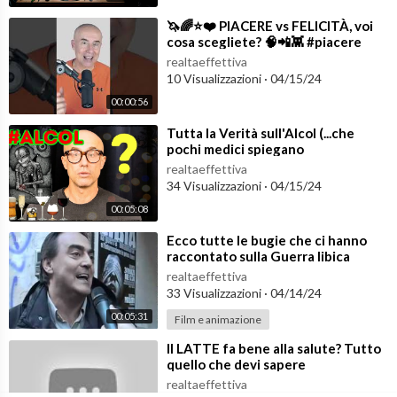
⁣🦄🌈⭐️❤️ PIACERE vs FELICITÀ, voi
cosa scegliete? 🧠📲👾 #piacere
#felicità
realtaeffettiva
10 Visualizzazioni
·
04/15/24
00:00:56
⁣Tutta la Verità sull'Alcol (...che
pochi medici spiegano
chiaramente!!!!)
realtaeffettiva
34 Visualizzazioni
·
04/15/24
00:05:08
⁣Ecco tutte le bugie che ci hanno
raccontato sulla Guerra libica
Video Libera TV
realtaeffettiva
33 Visualizzazioni
·
04/14/24
00:05:31
Film e animazione
⁣Il LATTE fa bene alla salute? Tutto
quello che devi sapere
realtaeffettiva