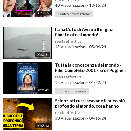
40 Visualizzazioni
·
10/15/24
da è un affascinante viaggio grande quanto tutto l'universo.
Ogni settimana potrai seguire i nostri aggiornamenti e potrai i
00:19:05
Controinformazione
mparare con leggerezza sempre qualcosa di nuovo e stimolant
e.
⁣Italia L'ufo di Aviano Il miglior
Unisciti alla nostra community e buona visione!
filmato ufo al mondo!
realtaeffettiva
»»Visita il nostro sito:
https://www.ustorymagazine.com​
18 Visualizzazioni
·
05/06/24
00:02:31
»»Iscriviti ora:
https://bit.ly/2OIcsHH​
⁣Tutta la conoscenza del mondo -
Film Completo 2001 - Eros Puglielli
»»Seguici su Facebook:
https://www.facebook.com/Ustoryvid​
realtaeffettiva
15 Visualizzazioni
·
04/22/24
01:26:42
Film e animazione
⁣Scienziati russi scavano il buco più
profondo al mondo, cosa hanno
scoperto?
realtaeffettiva
30 Visualizzazioni
·
04/15/24
00:08:13