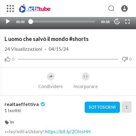
00:00
00:58
10
L uomo che salvò il mondo #shorts
24
Visualizzazioni
·
04/15/24
0
0
Condividere
Incorporare
realtaeffettiva
1
SOTTOSCRIVI
1 Iscritti
In
»»Iscriviti a Ustory!
https://bit.ly/2OIcsHH​