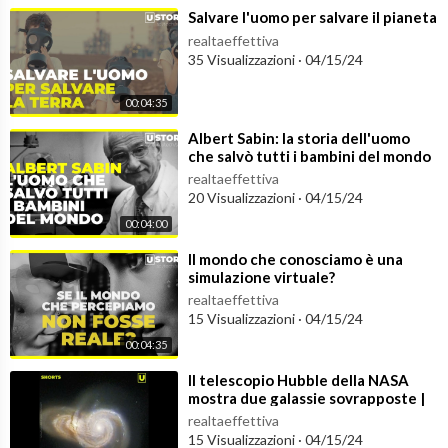
⁣Salvare l'uomo per salvare il pianeta
realtaeffettiva
35 Visualizzazioni
·
04/15/24
00:04:35
⁣Albert Sabin: la storia dell'uomo
che salvò tutti i bambini del mondo
realtaeffettiva
20 Visualizzazioni
·
04/15/24
00:04:00
⁣Il mondo che conosciamo è una
simulazione virtuale?
realtaeffettiva
15 Visualizzazioni
·
04/15/24
00:04:35
⁣Il telescopio Hubble della NASA
mostra due galassie sovrapposte |
#shorts
realtaeffettiva
15 Visualizzazioni
·
04/15/24