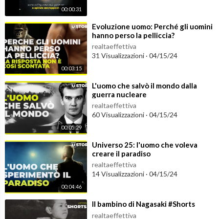
00:00:31
⁣Evoluzione uomo: Perché gli uomini
hanno perso la pelliccia?
realtaeffettiva
31 Visualizzazioni
·
04/15/24
00:03:15
⁣L'uomo che salvò il mondo dalla
guerra nucleare
realtaeffettiva
60 Visualizzazioni
·
04/15/24
00:05:29
⁣Universo 25: l'uomo che voleva
creare il paradiso
realtaeffettiva
14 Visualizzazioni
·
04/15/24
00:04:46
⁣Il bambino di Nagasaki #Shorts
realtaeffettiva