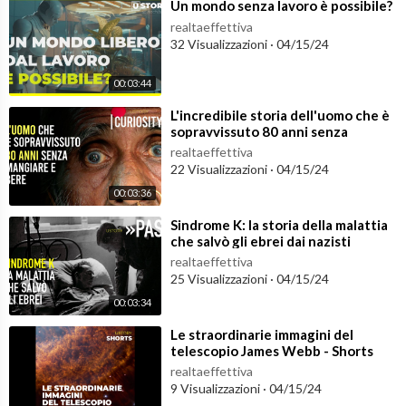
⁣Un mondo senza lavoro è possibile?
realtaeffettiva
32 Visualizzazioni
·
04/15/24
00:03:44
⁣L'incredibile storia dell'uomo che è
sopravvissuto 80 anni senza
mangiare e bere
realtaeffettiva
22 Visualizzazioni
·
04/15/24
00:03:36
⁣Sindrome K: la storia della malattia
che salvò gli ebrei dai nazisti
realtaeffettiva
25 Visualizzazioni
·
04/15/24
00:03:34
⁣Le straordinarie immagini del
telescopio James Webb - Shorts
realtaeffettiva
9 Visualizzazioni
·
04/15/24