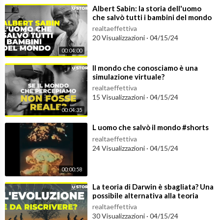
⁣Albert Sabin: la storia dell'uomo
che salvò tutti i bambini del mondo
realtaeffettiva
20 Visualizzazioni
·
04/15/24
00:04:00
⁣Il mondo che conosciamo è una
simulazione virtuale?
realtaeffettiva
15 Visualizzazioni
·
04/15/24
00:04:35
⁣L uomo che salvò il mondo #shorts
realtaeffettiva
24 Visualizzazioni
·
04/15/24
00:00:58
⁣La teoria di Darwin è sbagliata? Una
possibile alternativa alla teoria
dell'evoluzione
realtaeffettiva
30 Visualizzazioni
·
04/15/24