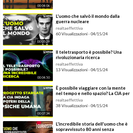
00:04:06
⁣L'uomo che salvò il mondo dalla
guerra nucleare
realtaeffettiva
60 Visualizzazioni
·
04/15/24
00:05:29
⁣Il teletrasporto è possibile? Una
rivoluzionaria ricerca
realtaeffettiva
13 Visualizzazioni
·
04/15/24
00:04:50
⁣È possibile viaggiare con la mente
nel tempo e nello spazio? La CIA per
anni ha provato a farlo
realtaeffettiva
38 Visualizzazioni
·
04/15/24
00:07:34
⁣L'incredibile storia dell'uomo che è
sopravvissuto 80 anni senza