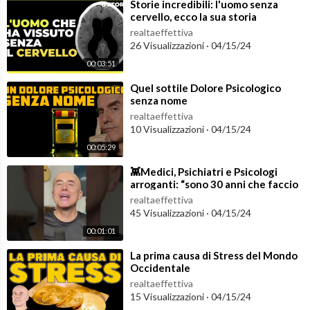
⁣Storie incredibili: l'uomo senza
cervello, ecco la sua storia
realtaeffettiva
26 Visualizzazioni
·
04/15/24
00:03:51
⁣Quel sottile Dolore Psicologico
senza nome
realtaeffettiva
10 Visualizzazioni
·
04/15/24
00:05:29
⁣👾Medici, Psichiatri e Psicologi
arroganti: “sono 30 anni che faccio
questo lavoro, eh!!!!”….
realtaeffettiva
45 Visualizzazioni
·
04/15/24
00:01:01
⁣La prima causa di Stress del Mondo
Occidentale
realtaeffettiva
15 Visualizzazioni
·
04/15/24