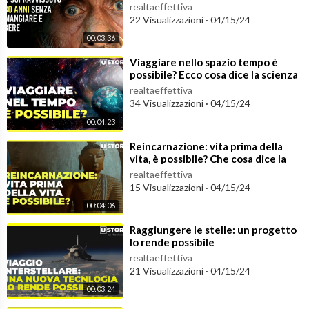
mangiare e bere
realtaeffettiva
22 Visualizzazioni
·
04/15/24
00:03:36
⁣Viaggiare nello spazio tempo è
possibile? Ecco cosa dice la scienza
realtaeffettiva
34 Visualizzazioni
·
04/15/24
00:04:23
⁣Reincarnazione: vita prima della
vita, è possibile? Che cosa dice la
scienza?
realtaeffettiva
15 Visualizzazioni
·
04/15/24
00:04:06
⁣Raggiungere le stelle: un progetto
lo rende possibile
realtaeffettiva
21 Visualizzazioni
·
04/15/24
00:03:24