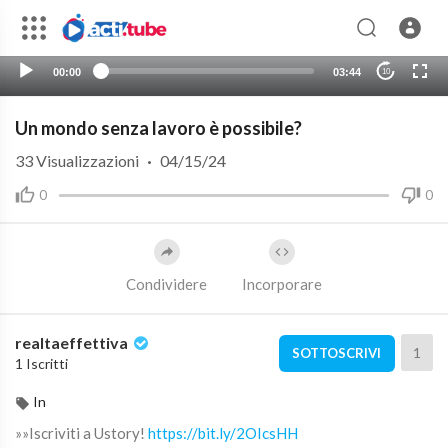
00:00
03:44
10
Un mondo senza lavoro è possibile?
33
Visualizzazioni
·
04/15/24
0
0
Condividere
Incorporare
realtaeffettiva
1
SOTTOSCRIVI
1 Iscritti
In
»»Iscriviti a Ustory!
https://bit.ly/2OIcsHH