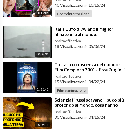
40 Visualizzazioni
·
10/15/24
da è un affascinante viaggio grande quanto tutto l'universo.
Ogni settimana potrai seguire i nostri aggiornamenti e potrai i
00:19:05
Controinformazione
mparare con leggerezza sempre qualcosa di nuovo e stimolant
e.
⁣Italia L'ufo di Aviano Il miglior
Unisci alla nostra community e buona visione!
filmato ufo al mondo!
realtaeffettiva
»»Visita il nostro sito:
https://www.ustorymagazine.com
18 Visualizzazioni
·
05/06/24
00:02:31
»»Iscriviti ora:
https://bit.ly/2OIcsHH
⁣Tutta la conoscenza del mondo -
Film Completo 2001 - Eros Puglielli
»»Seguici su Facebook:
https://www.facebook.com/Ustoryvid
realtaeffettiva
15 Visualizzazioni
·
04/22/24
01:26:42
Film e animazione
⁣Scienziati russi scavano il buco più
profondo al mondo, cosa hanno
scoperto?
realtaeffettiva
30 Visualizzazioni
·
04/15/24
00:08:13