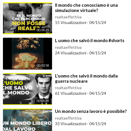
⁣Il mondo che conosciamo è una
simulazione virtuale?
realtaeffettiva
15 Visualizzazioni
·
04/15/24
00:04:35
⁣L uomo che salvò il mondo #shorts
realtaeffettiva
24 Visualizzazioni
·
04/15/24
00:00:58
⁣L'uomo che salvò il mondo dalla
guerra nucleare
realtaeffettiva
61 Visualizzazioni
·
04/15/24
00:05:29
⁣Un mondo senza lavoro è possibile?
realtaeffettiva
33 Visualizzazioni
·
04/15/24