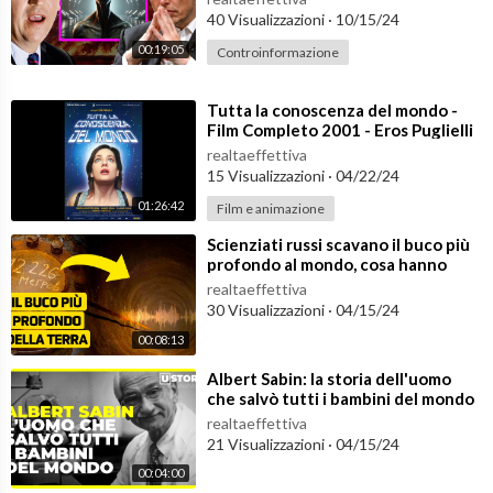
40 Visualizzazioni
·
10/15/24
La (relativamente) meglio qualità del video su youtube è quest
a, dal titolo "Italia: L'ufo di Aviano. Il miglior filmato ufo al mond
00:19:05
Controinformazione
o !":
⁣Tutta la conoscenza del mondo -
Film Completo 2001 - Eros Puglielli
ISCRIVETEVI AL CANALE / SIGN UP / REGISTRARSE /
realtaeffettiva
〰〰〰〰〰〰〰〰〰〰〰〰〰〰〰〰〰〰〰〰〰〰〰〰
15 Visualizzazioni
·
04/22/24
📣Rimani aggiornato su:
01:26:42
Film e animazione
►Seguimi su Instagram:
https://www.instagram.com/ufoglobal
_italia/
⁣Scienziati russi scavano il buco più
profondo al mondo, cosa hanno
► Gruppo Facebook:
https://www.facebook.com/groups/Ufogl
scoperto?
obal
realtaeffettiva
30 Visualizzazioni
·
04/15/24
► Pagina Facebook:
https://www.facebook.com/inspiegabili.n
otizie
00:08:13
► TikTok
https://www.tiktok.com/@i.mist....eri.del.mondo?lang
⁣Albert Sabin: la storia dell'uomo
=i
che salvò tutti i bambini del mondo
► Twitter:
https://twitter.com/I_Misteri_I
realtaeffettiva
► YouTube:
https://www.youtube.com/channe....l/UCS-uMIY8I
21 Visualizzazioni
·
04/15/24
F89YThEe
00:04:00
〰〰〰〰〰〰〰〰〰〰〰〰〰〰〰〰〰〰〰〰〰〰〰〰 ©