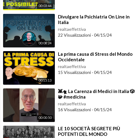
00:03:44
⁣Divulgare la Psichiatria On Line in
Italia
realtaeffettiva
22 Visualizzazioni
·
04/15/24
00:08:24
⁣La prima causa di Stress del Mondo
Occidentale
realtaeffettiva
15 Visualizzazioni
·
04/15/24
00:15:13
⁣👾🛸 La Carenza di Medici in Italia 🎲
🧩 #medicina
realtaeffettiva
16 Visualizzazioni
·
04/15/24
00:00:50
⁣LE 10 SOCIETÀ SEGRETE PIÙ
POTENTI DEL MONDO