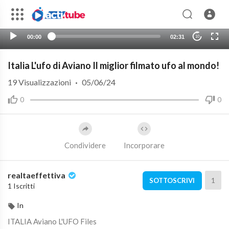
00:00
02:31
10
Italia L'ufo di Aviano Il miglior filmato ufo al mondo!
19
Visualizzazioni
·
05/06/24
0
0
Condividere
Incorporare
realtaeffettiva
1
SOTTOSCRIVI
1 Iscritti
In
ITALIA Aviano L'UFO Files