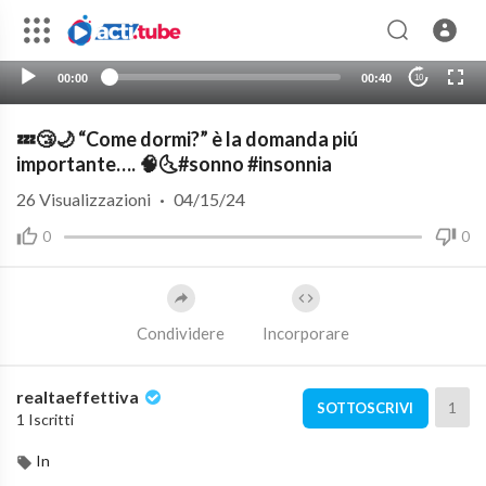
00:00
00:40
10
💤😴🌙 “Come dormi?” è la domanda piú
importante…. 🧠🌜#sonno #insonnia
26
Visualizzazioni
·
04/15/24
0
0
Condividere
Incorporare
realtaeffettiva
1
SOTTOSCRIVI
1 Iscritti
In