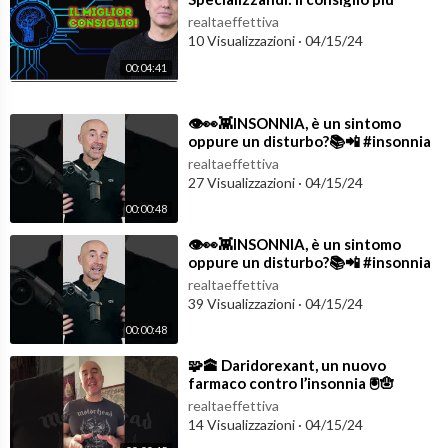
importante per voi....!
realtaeffettiva
10 Visualizzazioni
·
04/15/24
00:04:41
⁣👁️👀👾INSONNIA, è un sintomo
oppure un disturbo?📚📲 #insonnia
#sonno
realtaeffettiva
27 Visualizzazioni
·
04/15/24
00:00:48
⁣👁️👀👾INSONNIA, è un sintomo
oppure un disturbo?📚📲 #insonnia
#sonno
realtaeffettiva
39 Visualizzazioni
·
04/15/24
00:00:48
⁣🧩🕋 Daridorexant, un nuovo
farmaco contro l’insonnia 🖲️🪬
#shorts
realtaeffettiva
14 Visualizzazioni
·
04/15/24