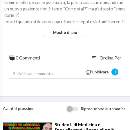
Come medico, e come psichiatra, la prima cosa che domando ad
un nuovo paziente non è tanto “Come stai?” ma piuttosto “come
dormi?”.
Infatti quando si devono approfondire segni e sintomi inerenti l
a salute mentale di una persona, l'analisi del riposo notturno è r
Mostra di più
ealmente un ottimo punto di partenza, addirittura fondamental
e per fare chiarezza successivamente sul disturbo principale pe
r cui una persona viene a chiedere aiuto ad uno specialista psich
iatra.
0 Commenti
Ordina Per
sort
Sia che si presentino sintomi depressivi, sintomi d’ansia oppure
sintomi di psicosi o altro, quella del sonno è una dimensione FO
Pubblicare
NDAMENTALE per inquadrare ogni nuovo caso.
#insonnia #sonno
Avanti il prossimo
Riproduzione automatica
⁣Studenti di Medicina e
Specializzandi: il consiglio più