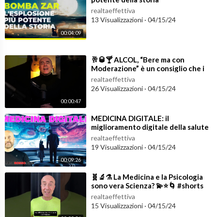
Inoltre andate su Amazon a dare un’occhiata ai miei libri:
realtaeffettiva
13 Visualizzazioni
·
04/15/24
“Psicobiotica” - Un nuovo modo di intendere il rapporto tra la
00:04:09
Mente ed il Corpo
….andate su:
https://amzn.to/2IZwjhm
⁣🥂🥃🍸 ALCOL, “Bere ma con
Moderazione” è un consiglio che i
“Psichiatria Rock” - 50 pensieri off line dal mio blog
medici NON devono dare! 👁️☠️
realtaeffettiva
….andate su:
https://amzn.to/2IVKKmJ
#shorts
26 Visualizzazioni
·
04/15/24
00:00:47
Il Dr. Valerio Rosso, su questo canale YouTube, si dedica a prod
urre delle brevi lezioni di psichiatria rivolte ai pazienti, agli ope
⁣MEDICINA DIGITALE: il
miglioramento digitale della salute
ratori della salute mentale, a famigliari di pazienti ed a chiunque
tramite le nuove tecnologie
realtaeffettiva
sia interessato alla psichiatria ed alle neuroscienze.
19 Visualizzazioni
·
04/15/24
00:09:26
⁣🧬🔬⚗️ La Medicina e la Psicologia
sono vera Scienza? 💫⭐️🌀 #shorts
realtaeffettiva
15 Visualizzazioni
·
04/15/24