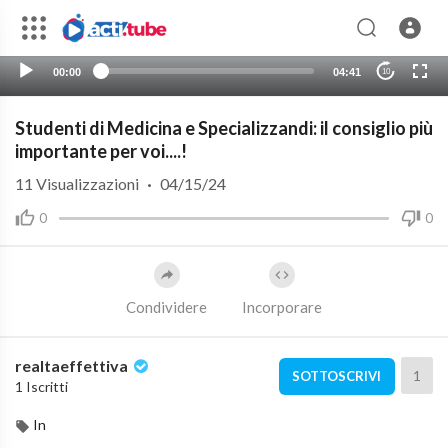
00:00
04:41
10
Studenti di Medicina e Specializzandi: il consiglio più
importante per voi....!
11
Visualizzazioni
·
04/15/24
0
0
Condividere
Incorporare
realtaeffettiva
1
SOTTOSCRIVI
1 Iscritti
In