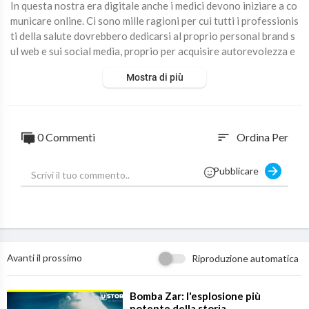
In questa nostra era digitale anche i medici devono iniziare a co
municare online. Ci sono mille ragioni per cui tutti i professionis
ti della salute dovrebbero dedicarsi al proprio personal brand s
ul web e sui social media, proprio per acquisire autorevolezza e
poter diffondere informazioni sanitarie chiare e corrette. La di
Mostra di più
vulgazione della sanità sul web da parte dei medici dovrebbe an
che servire a contrastare fake news ed informazioni scorrette,
favorendo anche la prevenzione. Il discorso è lungo, ci tornerò
su....
0 Commenti
Ordina Per
sort
Volete capire meglio che cos'è il personal Branding per un profe
ssionista? Vi consiglio di seguire Riccardo Scandellari su
http
Pubblicare
s://www.skande.com
Per capire come può funzionare il bog di un medico date un occ
hiata al mio sito:
https://www.valeriorosso.com
#personalbrand #digital #medicina
ISCRIVETEVI AL MIO CANALE ►
https://bit.ly/2zGIJor
Avanti il prossimo
Riproduzione automatica
Vi interessano la Psichiatria e le Neuroscienze? Bene, allora isc
rivetevi a questo canale YouTube e seguitemi sul web tramite il
mio blog
https://www.valeriorosso.com
⁣Bomba Zar: l'esplosione più
potente della storia