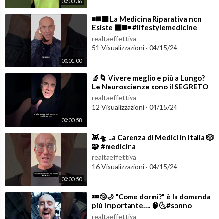
00:00:36
⁣◾️◼️⬛️ La Medicina Riparativa non
Esiste ⬛️◼️◾️ #lifestylemedicine
realtaeffettiva
51 Visualizzazioni
·
04/15/24
00:01:00
⁣🔬🌀 Vivere meglio e più a Lungo?
Le Neuroscienze sono il SEGRETO
🧠🧬 #cambiamentoradicale
realtaeffettiva
12 Visualizzazioni
·
04/15/24
00:00:58
⁣👾🛸 La Carenza di Medici in Italia 🎲
🧩 #medicina
realtaeffettiva
16 Visualizzazioni
·
04/15/24
00:00:50
⁣💤😴🌙 “Come dormi?” è la domanda
piú importante…. 🧠🌜#sonno
#insonnia
realtaeffettiva