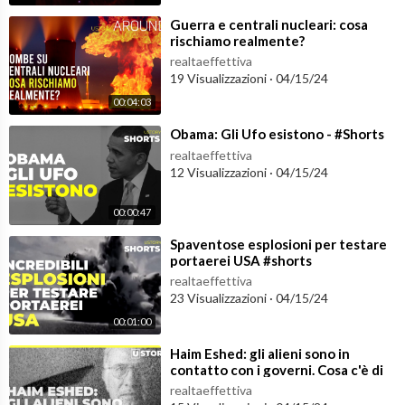
⁣Guerra e centrali nucleari: cosa
rischiamo realmente?
realtaeffettiva
19 Visualizzazioni
·
04/15/24
00:04:03
⁣Obama: Gli Ufo esistono - #Shorts
realtaeffettiva
12 Visualizzazioni
·
04/15/24
00:00:47
⁣Spaventose esplosioni per testare
portaerei USA #shorts
realtaeffettiva
23 Visualizzazioni
·
04/15/24
00:01:00
⁣Haim Eshed: gli alieni sono in
contatto con i governi. Cosa c'è di
vero?
realtaeffettiva