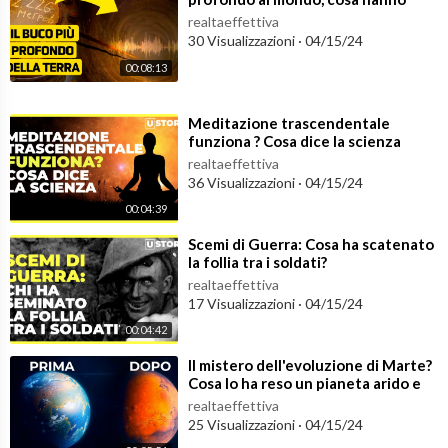
scoperto?
realtaeffettiva
30 Visualizzazioni
·
04/15/24
00:08:13
⁣Meditazione trascendentale
funziona ? Cosa dice la scienza
realtaeffettiva
36 Visualizzazioni
·
04/15/24
00:04:39
⁣Scemi di Guerra: Cosa ha scatenato
la follia tra i soldati?
realtaeffettiva
17 Visualizzazioni
·
04/15/24
00:04:42
⁣Il mistero dell'evoluzione di Marte?
Cosa lo ha reso un pianeta arido e
freddo?
realtaeffettiva
25 Visualizzazioni
·
04/15/24