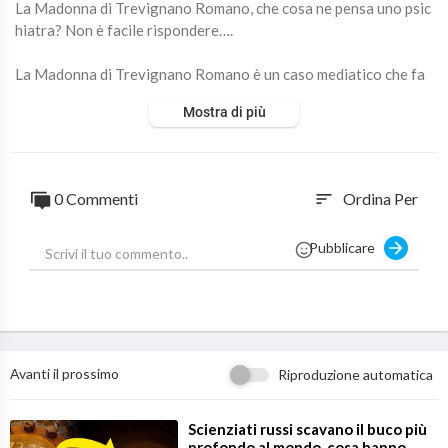
La Madonna di Trevignano Romano, che cosa ne pensa uno psic
hiatra? Non è facile rispondere….
La Madonna di Trevignano Romano è un caso mediatico che fa
molto discutere, cosí come la veggente protagonista di questo
Mostra di più
“evento spirituale” ovvero la Sig.ra Giaella Cardia.
La donna, che dice di ricevere messaggi dalla Madonna, è adess
o al centro sia delle indagini della procura di Civitavecchia che
0 Commenti
Ordina Per
sort
della Commissione istituita dal vescovo di Civita castellana.
Pubblicare
Dopo essere scomparsa per settimane ritorna a Trevignano e d
ice di vedere ancora la Vergine Maria….
Avanti il prossimo
Riproduzione automatica
⁣Scienziati russi scavano il buco più
profondo al mondo, cosa hanno