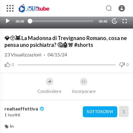
00:00
00:46
10
💎🫥👾 La Madonna di Trevignano Romano, cosa ne
pensa uno psichiatra? 🤔🤖🚨 #shorts
23
Visualizzazioni
·
04/15/24
0
0
Condividere
Incorporare
realtaeffettiva
1
SOTTOSCRIVI
1 Iscritti
In