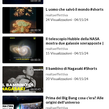
00:05:54
⁣L uomo che salvò il mondo #shorts
realtaeffettiva
24 Visualizzazioni
·
04/15/24
00:00:58
⁣Il telescopio Hubble della NASA
mostra due galassie sovrapposte |
#shorts
realtaeffettiva
15 Visualizzazioni
·
04/15/24
00:00:31
⁣Il bambino di Nagasaki #Shorts
realtaeffettiva
20 Visualizzazioni
·
04/15/24
00:00:45
⁣Prima del Big Bang cosa c'era? Alle
origini dell'universo
realtaeffettiva