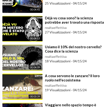
25 Visualizzazioni
·
04/15/24
00:04:41
⁣Déjà vu cosa sono? la scienza
potrebbe aver trovato una risposta
al mistero dei deja vu
realtaeffettiva
27 Visualizzazioni
·
04/15/24
00:04:13
⁣Usiamo il 10% del nostro cervello?
Cosa dice la scienza
realtaeffettiva
18 Visualizzazioni
·
04/15/24
00:04:09
⁣A cosa servono le zanzare? Il loro
ruolo nell'ecosistema
realtaeffettiva
19 Visualizzazioni
·
04/15/24
00:03:39
⁣Viaggiare nello spazio tempo è