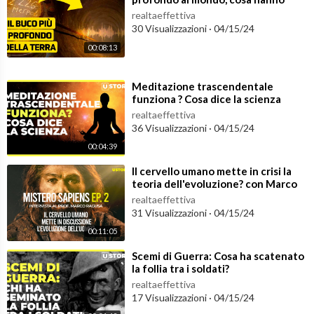
eorie ai limiti della conoscenza.
scoperto?
Raccontare il mondo e cercare di comprendere ciò che ci circon
realtaeffettiva
30 Visualizzazioni
·
04/15/24
da è un affascinante viaggio grande quanto tutto l'universo.
Ogni settimana potrai seguire i nostri aggiornamenti e potrai i
00:08:13
mparare con leggerezza sempre qualcosa di nuovo e stimolant
e.
⁣Meditazione trascendentale
Unisci alla nostra community e buona visione!
funziona ? Cosa dice la scienza
realtaeffettiva
»»Visita il nostro sito:
https://www.ustorymagazine.com
36 Visualizzazioni
·
04/15/24
00:04:39
»»Iscriviti ora:
https://bit.ly/2OIcsHH
⁣Il cervello umano mette in crisi la
teoria dell'evoluzione? con Marco
»»Seguici su Facebook:
https://www.facebook.com/Ustoryvid
Ragusa - Mistero Sapiens
realtaeffettiva
31 Visualizzazioni
·
04/15/24
00:11:05
⁣Scemi di Guerra: Cosa ha scatenato
la follia tra i soldati?
realtaeffettiva
17 Visualizzazioni
·
04/15/24