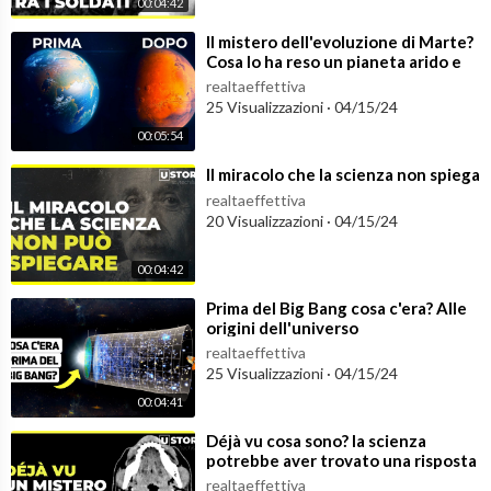
00:04:42
⁣Il mistero dell'evoluzione di Marte?
Cosa lo ha reso un pianeta arido e
freddo?
realtaeffettiva
25 Visualizzazioni
·
04/15/24
00:05:54
⁣Il miracolo che la scienza non spiega
realtaeffettiva
20 Visualizzazioni
·
04/15/24
00:04:42
⁣Prima del Big Bang cosa c'era? Alle
origini dell'universo
realtaeffettiva
25 Visualizzazioni
·
04/15/24
00:04:41
⁣Déjà vu cosa sono? la scienza
potrebbe aver trovato una risposta
al mistero dei deja vu
realtaeffettiva