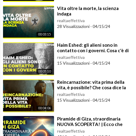
⁣Vita oltre la morte, la scienza
indaga
realtaeffettiva
28 Visualizzazioni
·
04/15/24
00:03:15
⁣Haim Eshed: gli alieni sono in
contatto con i governi. Cosa c'è di
vero?
realtaeffettiva
15 Visualizzazioni
·
04/15/24
00:05:10
⁣Reincarnazione: vita prima della
vita, è possibile? Che cosa dice la
scienza?
realtaeffettiva
15 Visualizzazioni
·
04/15/24
00:04:06
⁣Piramide di Giza, straordinaria
NUOVA SCOPERTA! | Ecco che
cosa nasconde
realtaeffettiva