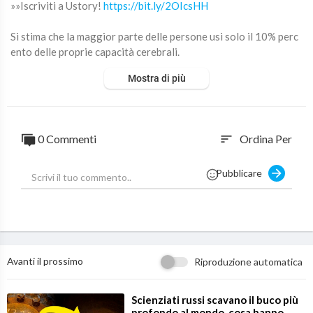
»»Iscriviti a Ustory!
https://bit.ly/2OIcsHH
Si stima che la maggior parte delle persone usi solo il 10% perc
ento delle proprie capacità cerebrali.
Questa è una frase che abbiamo sentito molto spesso, ma che c
Mostra di più
osa c'è di vero in questa affermazione? Scopriamolo insieme.
00:00 Intro
00:17 Origine della teoria
0 Commenti
Ordina Per
sort
01:10 Cosa c'è di vero?
02:46 Quali sono i limiti del nostro cervello
Pubblicare
__________________________________
Cosa accade nel mondo?
Comprendere ciò che ogni giorno accade intorno a noi non è se
Avanti il prossimo
Riproduzione automatica
mplice.
Cerchiamo di decodificare la realtà attraverso le ultime scopert
e scientifiche, le grandi storie del passato, semplici curiosità e t
⁣Scienziati russi scavano il buco più
profondo al mondo, cosa hanno