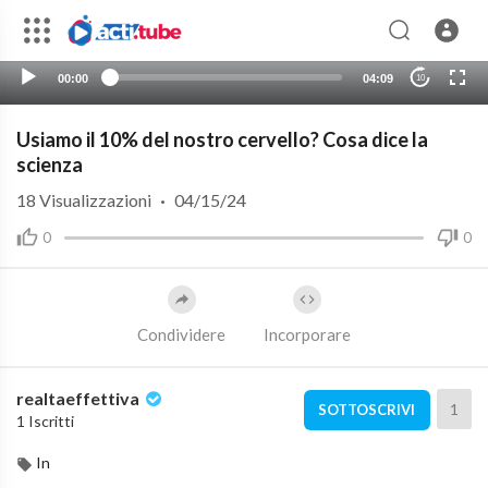
00:00
04:09
10
Usiamo il 10% del nostro cervello? Cosa dice la
scienza
18
Visualizzazioni
·
04/15/24
0
0
Condividere
Incorporare
realtaeffettiva
1
SOTTOSCRIVI
1 Iscritti
In