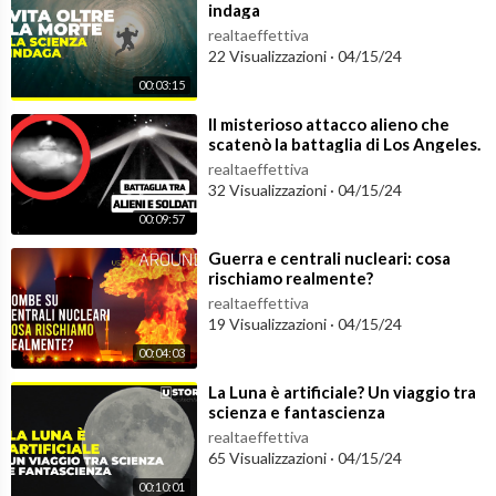
indaga
realtaeffettiva
22 Visualizzazioni
·
04/15/24
00:03:15
⁣Il misterioso attacco alieno che
scatenò la battaglia di Los Angeles.
Cosa accadde quella notte?
realtaeffettiva
32 Visualizzazioni
·
04/15/24
00:09:57
⁣Guerra e centrali nucleari: cosa
rischiamo realmente?
realtaeffettiva
19 Visualizzazioni
·
04/15/24
00:04:03
⁣La Luna è artificiale? Un viaggio tra
scienza e fantascienza
realtaeffettiva
65 Visualizzazioni
·
04/15/24
00:10:01