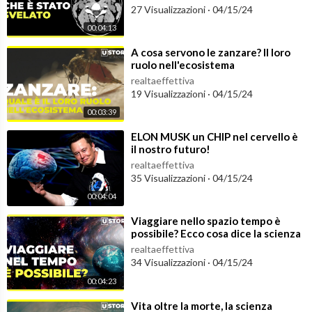
27 Visualizzazioni
·
04/15/24
00:04:13
⁣A cosa servono le zanzare? Il loro
ruolo nell'ecosistema
realtaeffettiva
19 Visualizzazioni
·
04/15/24
00:03:39
⁣ELON MUSK un CHIP nel cervello è
il nostro futuro!
realtaeffettiva
35 Visualizzazioni
·
04/15/24
00:04:04
⁣Viaggiare nello spazio tempo è
possibile? Ecco cosa dice la scienza
realtaeffettiva
34 Visualizzazioni
·
04/15/24
00:04:23
⁣Vita oltre la morte, la scienza