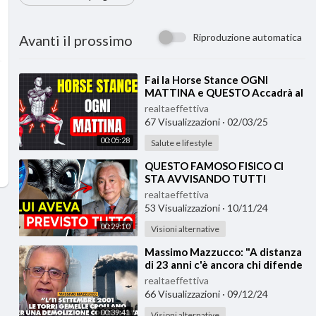
Riproduzione automatica
Avanti il prossimo
⁣Fai la Horse Stance OGNI
MATTINA e QUESTO Accadrà al
Tuo Corpo
realtaeffettiva
67 Visualizzazioni
·
02/03/25
00:05:28
Salute e lifestyle
⁣QUESTO FAMOSO FISICO CI
STA AVVISANDO TUTTI
(Doppiato in italiano)
realtaeffettiva
53 Visualizzazioni
·
10/11/24
00:29:10
Visioni alternative
⁣Massimo Mazzucco: "A distanza
di 23 anni c'è ancora chi difende
la ridicola versione uffic
realtaeffettiva
66 Visualizzazioni
·
09/12/24
00:39:41
Visioni alternative