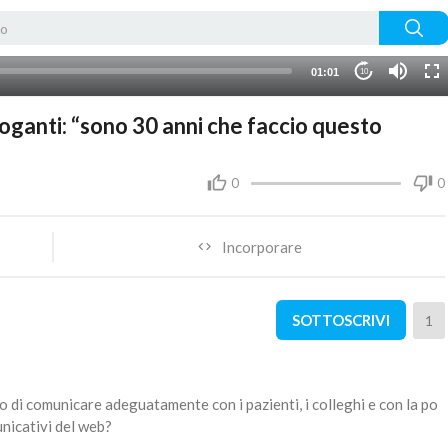
01:01
10
roganti: “sono 30 anni che faccio questo
0
0
Incorporare
SOTTOSCRIVI
1
o di comunicare adeguatamente con i pazienti, i colleghi e con la po
nicativi del web?