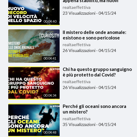
appena stabilito, ma nuovi
progetti sono pronti a batterlo
realtaeffettiva
23 Visualizzazioni
·
04/15/24
00:04:40
⁣Il mistero delle onde anomale:
esistono e sono pericolose
realtaeffettiva
26 Visualizzazioni
·
04/15/24
00:04:41
⁣Chi ha questo gruppo sanguigno
è più protetto dal Covid?
Cerchiamo di capirne di più
realtaeffettiva
26 Visualizzazioni
·
04/15/24
00:04:34
⁣Perché gli oceani sono ancora
un mistero?
realtaeffettiva
35 Visualizzazioni
·
04/15/24
00:04:48