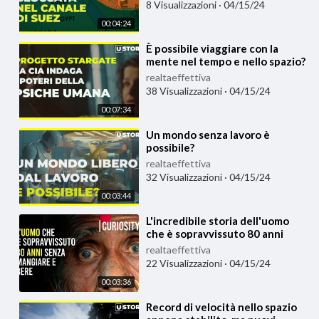
8 Visualizzazioni
·
04/15/24
00:04:24
⁣È possibile viaggiare con la
mente nel tempo e nello spazio?
La CIA per anni ha provato a
realtaeffettiva
farlo
38 Visualizzazioni
·
04/15/24
00:07:34
⁣Un mondo senza lavoro è
possibile?
realtaeffettiva
32 Visualizzazioni
·
04/15/24
00:03:44
⁣L'incredibile storia dell'uomo
che è sopravvissuto 80 anni
senza mangiare e bere
realtaeffettiva
22 Visualizzazioni
·
04/15/24
00:03:36
⁣Record di velocità nello spazio