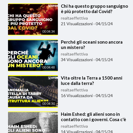
⁣Chi ha questo gruppo sanguigno
è più protetto dal Covid?
Cerchiamo di capirne di più
realtaeffettiva
21 Visualizzazioni
·
04/15/24
00:04:34
⁣Perché gli oceani sono ancora
un mistero?
realtaeffettiva
34 Visualizzazioni
·
04/15/24
00:04:48
⁣Vita oltre la Terra a 1500 anni
luce dalla terra?
realtaeffettiva
16 Visualizzazioni
·
04/15/24
00:04:30
⁣Haim Eshed: gli alieni sono in
contatto con i governi. Cosa c'è
di vero?
realtaeffettiva
14 Visualizzazioni
·
04/15/24