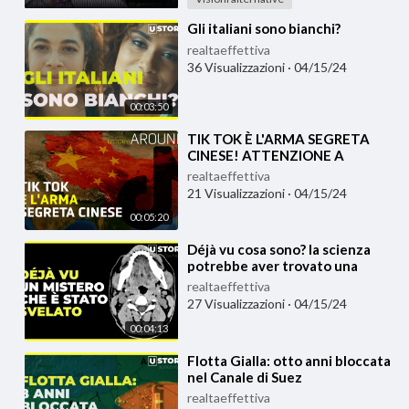
⁣Gli italiani sono bianchi?
realtaeffettiva
36 Visualizzazioni
·
04/15/24
00:03:50
⁣TIK TOK È L'ARMA SEGRETA
CINESE! ATTENZIONE A
QUESTO...
realtaeffettiva
21 Visualizzazioni
·
04/15/24
00:05:20
⁣Déjà vu cosa sono? la scienza
potrebbe aver trovato una
risposta al mistero dei deja vu
realtaeffettiva
27 Visualizzazioni
·
04/15/24
00:04:13
⁣Flotta Gialla: otto anni bloccata
nel Canale di Suez
realtaeffettiva