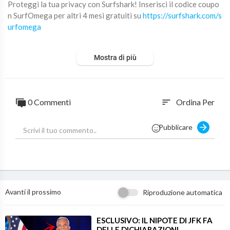
Proteggi la tua privacy con Surfshark! Inserisci il codice coupo
n SurfOmega per altri 4 mesi gratuiti su
https://surfshark.com/s
urfomega
🚨 Nuovo Libro - THE GATEWAY SECRET:
https://amzn.eu/d/6
Mostra di più
LjgE1c
🔴☢️ - ACQUISTA I MIEI LIBRI : 📖 The Black Book - La natura d
ella realtà :
https://www.amazon.it/dp/B09XZ....JS6Y8/ref=cm_
0 Commenti
Ordina Per
sort
sw_r_ap
Pubblicare
📖 Contatto Avvenuto : Storia di una casistica ricorrente :
http
s://amzn.eu/d/3vNt7Zp
-------------------------------------
🟡ABBONATI AL CANALE YOUTUBE
Avanti il prossimo
Riproduzione automatica
https://www.youtube.com/channe....l/UCLrgUeP56dUPUwp4v
🔴 SOSTIENIMI SU TIPEEE :
https://it.tipeee.com/omega-click
❌ SEGUIMI SU INSTAGRAM PER RIMANERE AGGIORNATO :
⁣ESCLUSIVO: IL NIPOTE DI JFK FA
DELLE DICHIARAZIONI