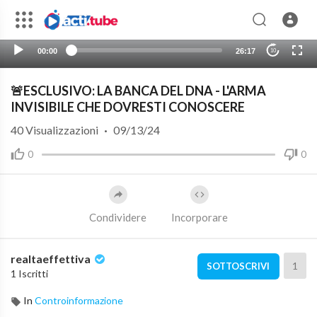
00:00
26:17
10
🚨ESCLUSIVO: LA BANCA DEL DNA - L'ARMA
INVISIBILE CHE DOVRESTI CONOSCERE
40
Visualizzazioni
·
09/13/24
0
0
Condividere
Incorporare
realtaeffettiva
1
SOTTOSCRIVI
1 Iscritti
In
Controinformazione