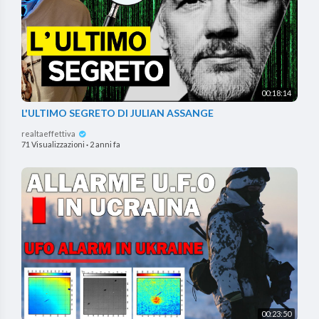
00:18:14
L'ULTIMO SEGRETO DI JULIAN ASSANGE
realtaeffettiva
71 Visualizzazioni
·
2 anni fa
00:23:50