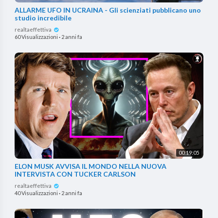
ALLARME UFO IN UCRAINA - Gli scienziati pubblicano uno
studio incredibile
realtaeffettiva
60 Visualizzazioni
·
2 anni fa
00:19:05
ELON MUSK AVVISA IL MONDO NELLA NUOVA
INTERVISTA CON TUCKER CARLSON
realtaeffettiva
40 Visualizzazioni
·
2 anni fa