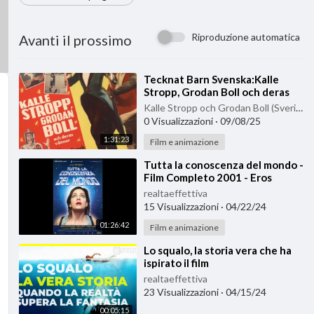
Riproduzione automatica
Avanti il prossimo
⁣Tecknat Barn Svenska:Kalle
Stropp, Grodan Boll och deras
vänner (1956) VHSRIPPEN
Kalle Stropp och Grodan Boll (Sverige)
(Svenska) Hela Film
0 Visualizzazioni
·
09/08/25
1:31:23
Film e animazione
⁣Tutta la conoscenza del mondo -
Film Completo 2001 - Eros
Puglielli
realtaeffettiva
15 Visualizzazioni
·
04/22/24
01:26:42
Film e animazione
⁣Lo squalo, la storia vera che ha
ispirato il film
realtaeffettiva
23 Visualizzazioni
·
04/15/24
00:05:15