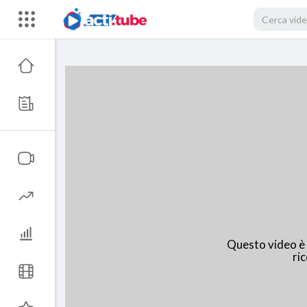
Questo video è i
ric