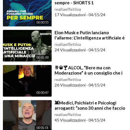
sempre - SHORTS 1
realtaeffettiva
17 Visualizzazioni
·
04/15/24
00:00:55
⁣Elon Musk e Putin lanciano
l'allarme: L'intelligenza artificiale è
una minaccia - #Shorts
realtaeffettiva
24 Visualizzazioni
·
04/15/24
00:01:00
⁣🥂🥃🍸 ALCOL, “Bere ma con
Moderazione” è un consiglio che i
medici NON devono dare! 👁️☠️
realtaeffettiva
#shorts
26 Visualizzazioni
·
04/15/24
00:00:47
⁣👾Medici, Psichiatri e Psicologi
arroganti: “sono 30 anni che faccio
questo lavoro, eh!!!!”….
realtaeffettiva
45 Visualizzazioni
·
04/15/24
00:01:01