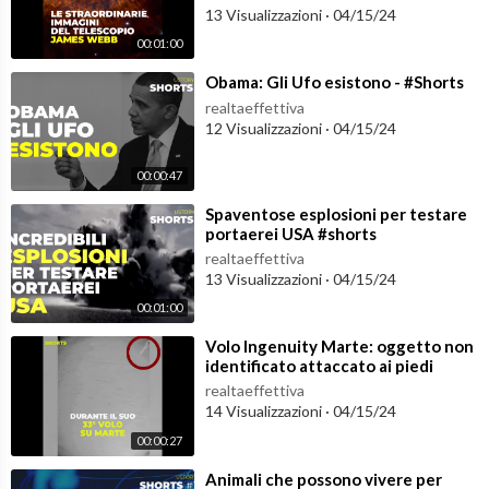
13 Visualizzazioni
·
04/15/24
00:01:00
⁣Obama: Gli Ufo esistono - #Shorts
realtaeffettiva
12 Visualizzazioni
·
04/15/24
00:00:47
⁣Spaventose esplosioni per testare
portaerei USA #shorts
realtaeffettiva
13 Visualizzazioni
·
04/15/24
00:01:00
⁣Volo Ingenuity Marte: oggetto non
identificato attaccato ai piedi
#shorts
realtaeffettiva
14 Visualizzazioni
·
04/15/24
00:00:27
⁣Animali che possono vivere per