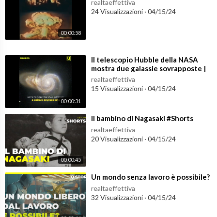
realtaeffettiva
Abbonati a questo canale per accedere ai vantaggi:
24 Visualizzazioni
·
04/15/24
https://www.youtube.com/channe....l/UCVyGg6yFJJAPVS9NT
00:00:58
⁣Il telescopio Hubble della NASA
mostra due galassie sovrapposte |
#shorts
realtaeffettiva
15 Visualizzazioni
·
04/15/24
00:00:31
⁣Il bambino di Nagasaki #Shorts
realtaeffettiva
20 Visualizzazioni
·
04/15/24
00:00:45
⁣Un mondo senza lavoro è possibile?
realtaeffettiva
32 Visualizzazioni
·
04/15/24