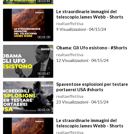
00:03:44
⁣Le straordinarie immagini del
telescopio James Webb - Shorts
realtaeffettiva
9 Visualizzazioni
·
04/15/24
00:01:00
⁣Obama: Gli Ufo esistono - #Shorts
realtaeffettiva
12 Visualizzazioni
·
04/15/24
00:00:47
⁣Spaventose esplosioni per testare
portaerei USA #shorts
realtaeffettiva
23 Visualizzazioni
·
04/15/24
00:01:00
⁣Le straordinarie immagini del
telescopio James Webb - Shorts
realtaeffettiva