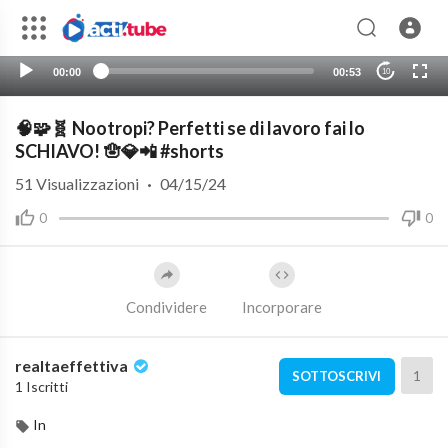
00:00
00:53
10
🧠🧩🧬 Nootropi? Perfetti se di lavoro fai lo
SCHIAVO! 🪬💎📲 #shorts
51
Visualizzazioni
·
04/15/24
0
0
Condividere
Incorporare
realtaeffettiva
1
SOTTOSCRIVI
1 Iscritti
In