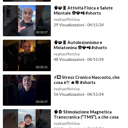
⁣🧠🧩🧬 Attività Fisica e Salute
Mentale 🪬💎📲 #shorts
realtaeffettiva
29 Visualizzazioni
·
04/15/24
00:00:27
⁣🧠🧩🧬 Autolesionismo e
Melatonina 🪬💎📲 #shorts
realtaeffettiva
48 Visualizzazioni
·
04/15/24
00:00:51
⁣⚡️💥 Stress Cronico Nascosto, che
cosa è?! 🔥🎯 #shorts
realtaeffettiva
56 Visualizzazioni
·
04/15/24
00:00:37
⁣🧠🧲 Stimolazione Magnetica
Transcranica (“TMS”), a che cosa
serve? 🧲🔮 #shorts
realtaeffettiva