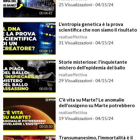
25 Visualizzazioni
·
04/15/24
00:04:41
⁣L'entropia genetica è la prova
scientifica che non siamo il risultato
dell'evoluzione?
realtaeffettiva
31 Visualizzazioni
·
04/15/24
00:04:13
⁣Storie misteriose: l'inquietante
mistero dell'epidemia del ballo
realtaeffettiva
29 Visualizzazioni
·
04/15/24
00:05:01
⁣C'è vita su Marte? Le anomalie
dell'ossigeno su Marte potrebbero
indicarne la presenza
realtaeffettiva
19 Visualizzazioni
·
04/15/24
00:03:30
⁣Transumanesimo, l'immortalità è il