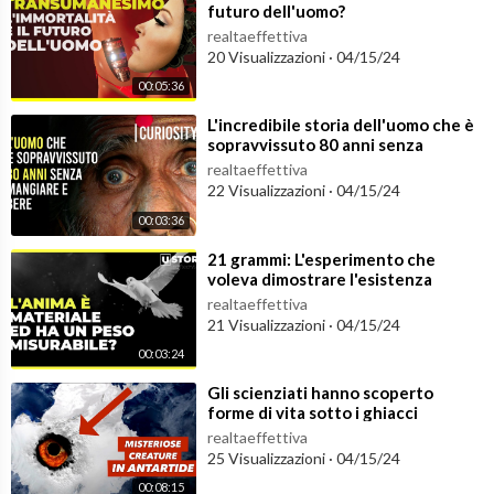
futuro dell'uomo?
realtaeffettiva
20 Visualizzazioni
·
04/15/24
00:05:36
⁣L'incredibile storia dell'uomo che è
sopravvissuto 80 anni senza
mangiare e bere
realtaeffettiva
22 Visualizzazioni
·
04/15/24
00:03:36
⁣21 grammi: L'esperimento che
voleva dimostrare l'esistenza
dell'anima
realtaeffettiva
21 Visualizzazioni
·
04/15/24
00:03:24
⁣Gli scienziati hanno scoperto
forme di vita sotto i ghiacci
dell'Antartide
realtaeffettiva
25 Visualizzazioni
·
04/15/24
00:08:15