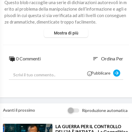
Questo blob raccoglie una serie di dichiarazioni autorevoli in m
erito al problema della manipolazione dell’informazione e agli e
pisodi in cui questa si sia verificata ad alti livelli con conseguen
ze drammatiche, dimenticate troppo facilmente.
Mostra di più
Sarebbe bello se bastasse una raccolta di firme su internet per c
ombattere le bufale, sarebbe bello se bastasse la nascita di un o
rganismo imparziale che eliminasse tutte quelle informazioni o
quelle fonti che non rispondono al vero, peccato che la realtà si
0 Commenti
Ordina Per
sort
a molto più complessa... continua a leggere qui:
https://goo.gl/L
qbYBy
Pubblicare
LEGGI IL NOSTRO MANIFESTO:
https://goo.gl/8FsIGa
Seguiteci sui nostri canali. Presto nuovi contenuti.
http://www.
devianceproject.com/
https://www.youtube.com/channe....l/UCq
Avanti il prossimo
Riproduzione automatica
u25SsIXhnQ1GTOr
https://www.facebook.com/DevianceProje
ct/
https://twitter.com/DeviancePrj
https://www.instagram.co
m/devianceproject/
⁣LA GUERRA PER IL CONTROLLO
DELL'IA È INIZIATA - La Geopolitica