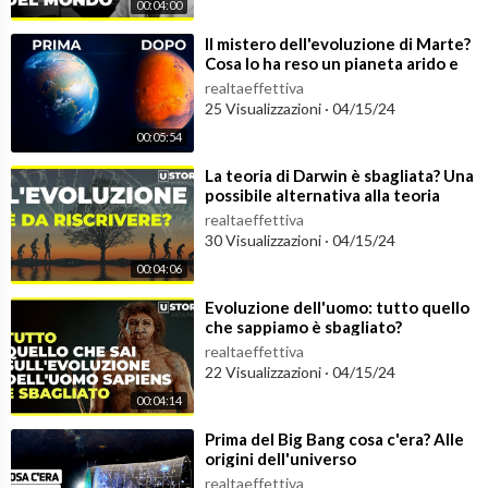
00:04:00
⁣Il mistero dell'evoluzione di Marte?
Cosa lo ha reso un pianeta arido e
freddo?
realtaeffettiva
25 Visualizzazioni
·
04/15/24
00:05:54
⁣La teoria di Darwin è sbagliata? Una
possibile alternativa alla teoria
dell'evoluzione
realtaeffettiva
30 Visualizzazioni
·
04/15/24
00:04:06
⁣Evoluzione dell'uomo: tutto quello
che sappiamo è sbagliato?
realtaeffettiva
22 Visualizzazioni
·
04/15/24
00:04:14
⁣Prima del Big Bang cosa c'era? Alle
origini dell'universo
realtaeffettiva