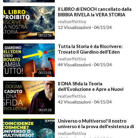
⁣ll LIBRO di ENOCH cancellato dalla
BIBBIA RIVELA la VERA STORIA
dell'UOMO!
realtaeffettiva
12 Visualizzazioni
·
04/15/24
00:12:56
⁣Tutta la Storia è da Riscrivere:
Trovato il Giardino dell'Eden
realtaeffettiva
44 Visualizzazioni
·
04/15/24
00:15:01
⁣Il DNA Sfida la Teoria
dell'Evoluzione e Apre a Nuovi
Interrogativi che NoN si Possono
realtaeffettiva
Ignorare
42 Visualizzazioni
·
04/15/24
00:19:18
⁣Universo o Multiverso? Il nostro
universo è la prova dell'esistenza di
altri universi
realtaeffettiva