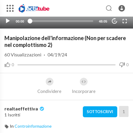
00:00
48:05
10
Manipolazione dell'informazione (Non per scadere
nel complottismo 2)
60
Visualizzazioni
·
04/19/24
0
0
Condividere
Incorporare
realtaeffettiva
1
SOTTOSCRIVI
1 Iscritti
In
Controinformazione