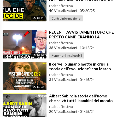
dell'Intelligenza Artificia
SIATE CONSAPEVOLI, DEVIATE.
realtaeffettiva
40 Visualizzazioni
·
05/20/25
thedevianceproject@gmail.com
00:15:54
Controinformazione
⁣RECENTI AVVISTAMENTI UFO CHE
PRESTO CAMBIERANNO LA
STORIA DELL'UMANITÁ
realtaeffettiva
38 Visualizzazioni
·
10/12/24
00:13:13
Fenomeni Inspiegabili
⁣Il cervello umano mette in crisi la
teoria dell'evoluzione? con Marco
Ragusa - Mistero Sapiens
realtaeffettiva
31 Visualizzazioni
·
04/15/24
00:11:05
⁣Albert Sabin: la storia dell'uomo
che salvò tutti i bambini del mondo
realtaeffettiva
20 Visualizzazioni
·
04/15/24