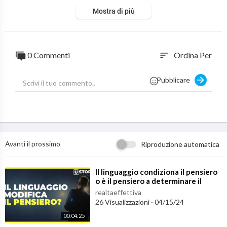
Mostra di più
0 Commenti
Ordina Per
sort
Pubblicare
Avanti il prossimo
Riproduzione automatica
⁣Il linguaggio condiziona il pensiero
o è il pensiero a determinare il
linguaggio?
realtaeffettiva
26 Visualizzazioni
·
04/15/24
00:04:25