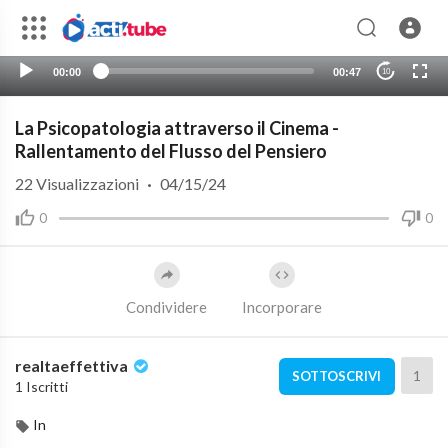
00:00
00:47
10
La Psicopatologia attraverso il Cinema -
Rallentamento del Flusso del Pensiero
22
Visualizzazioni
·
04/15/24
0
0
Condividere
Incorporare
realtaeffettiva
1
SOTTOSCRIVI
1 Iscritti
In