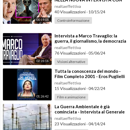
TUCKER CARLSON
🔵 Sfoglia con Mauro Biglino il nuovo libro GLI DÈI DELLA BIB
realtaeffettiva
40 Visualizzazioni
·
10/15/24
BIA:
https://www.maurobiglino.com/gli-dei-della-bibbia/
00:19:05
Controinformazione
🔵 Enjoy Mauro's new book "Gods of The Bible":
https://www.m
aurobiglino.com/en/gods-of-the-bible/
⁣Intervista a Marco Travaglio: la
guerra, il giornalismo, la democrazia
realtaeffettiva
76 Visualizzazioni
·
05/06/24
02:23:16
Visioni alternative
⁣Tutta la conoscenza del mondo -
Film Completo 2001 - Eros Puglielli
realtaeffettiva
15 Visualizzazioni
·
04/22/24
01:26:42
Film e animazione
⁣La Guerra Ambientale è già
cominciata - Intervista al Generale
Fabio Mini (1 di 2)
realtaeffettiva
23 Visualizzazioni
·
04/14/24