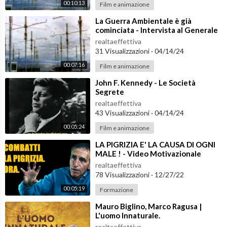
00:10:13
Film e animazione
⁣La Guerra Ambientale è già
cominciata - Intervista al Generale
Fabio Mini (2 di 2)
realtaeffettiva
31 Visualizzazioni
·
04/14/24
00:07:16
Film e animazione
⁣John F. Kennedy - Le Società
Segrete
realtaeffettiva
43 Visualizzazioni
·
04/14/24
00:05:24
Film e animazione
⁣LA PIGRIZIA E' LA CAUSA DI OGNI
MALE ! - Video Motivazionale
Italiano - Voce di Mauro Scardovel
realtaeffettiva
78 Visualizzazioni
·
12/27/22
00:05:19
Formazione
⁣Mauro Biglino, Marco Ragusa |
L'uomo Innaturale.
realtaeffettiva