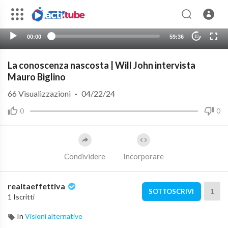
00:00
59:36
10
La conoscenza nascosta | Will John intervista
Mauro Biglino
66
Visualizzazioni
·
04/22/24
0
0
Condividere
Incorporare
realtaeffettiva
1
SOTTOSCRIVI
1 Iscritti
In
Visioni alternative