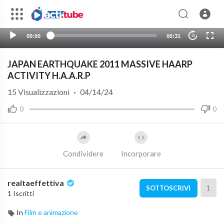
00:00
00:31
10
JAPAN EARTHQUAKE 2011 MASSIVE HAARP
ACTIVITY H.A.A.R.P
15
Visualizzazioni
·
04/14/24
0
0
Condividere
Incorporare
realtaeffettiva
1
SOTTOSCRIVI
1 Iscritti
In
Film e animazione