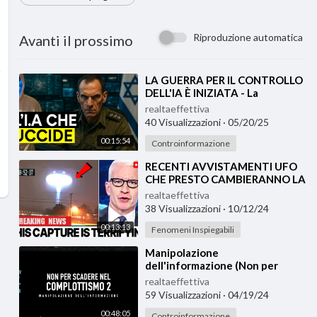
Riproduzione automatica
Avanti il prossimo
⁣LA GUERRA PER IL CONTROLLO
DELL'IA È INIZIATA - La
Geopolitica dell'Intelligenza
realtaeffettiva
Artificia
40 Visualizzazioni
·
05/20/25
00:15:54
Controinformazione
⁣RECENTI AVVISTAMENTI UFO
CHE PRESTO CAMBIERANNO LA
STORIA DELL'UMANITÁ
realtaeffettiva
38 Visualizzazioni
·
10/12/24
00:13:13
Fenomeni Inspiegabili
⁣Manipolazione
dell'informazione (Non per
scadere nel complottismo 2)
realtaeffettiva
59 Visualizzazioni
·
04/19/24
00:48:05
Controinformazione