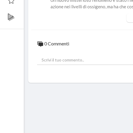
Un nuovo misterioso fenomeno è stato rilev
azione nei livelli di ossigeno, ma ha che 
il segno dell'attività di una forma di vita?
Scopriamo insieme.
_________________________________
0 Commenti
Cosa accade nel mondo?
Comprendere ciò che ogni giorno accade in
Cerchiamo di decodificare la realtà attrave
plici curiosità e teorie ai limiti della conos
Raccontare il mondo e cercare di comprend
to l'universo.
Ogni settimana potrai seguire i nostri ag
ovo e stimolante.
Unisci alla nostra community e buona visi
»»Visita il nostro sito:
https://www.ustor
»»Iscriviti ora:
https://bit.ly/2OIcsHH