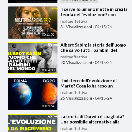
⁣Il cervello umano mette in crisi la
teoria dell'evoluzione? con
Marco Ragusa - Mistero Sapiens
realtaeffettiva
31 Visualizzazioni
·
04/15/24
00:11:05
⁣Albert Sabin: la storia dell'uomo
che salvò tutti i bambini del
mondo
realtaeffettiva
20 Visualizzazioni
·
04/15/24
00:04:00
⁣Il mistero dell'evoluzione di
Marte? Cosa lo ha reso un
pianeta arido e freddo?
realtaeffettiva
25 Visualizzazioni
·
04/15/24
00:05:54
⁣La teoria di Darwin è sbagliata?
Una possibile alternativa alla
teoria dell'evoluzione
realtaeffettiva