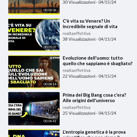
30 Visualizzazioni
·
04/15/24
00:04:06
⁣C'è vita su Venere? Un
incredibile segnale di vita
realtaeffettiva
38 Visualizzazioni
·
04/15/24
00:05:07
⁣Evoluzione dell'uomo: tutto
quello che sappiamo è sbagliato?
realtaeffettiva
22 Visualizzazioni
·
04/15/24
00:04:14
⁣Prima del Big Bang cosa c'era?
Alle origini dell'universo
realtaeffettiva
25 Visualizzazioni
·
04/15/24
00:04:41
⁣L'entropia genetica è la prova