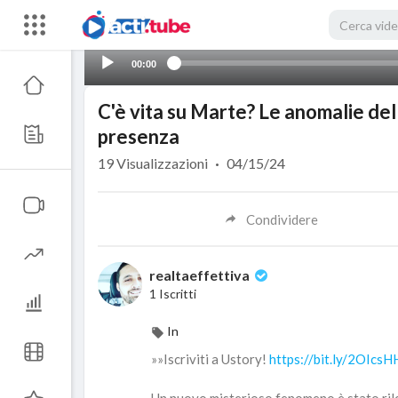
00:00
C'è vita su Marte? Le anomalie de
presenza
19
Visualizzazioni
·
04/15/24
Condividere
realtaeffettiva
1 Iscritti
In
»»Iscriviti a Ustory!
https://bit.ly/2OIcsH