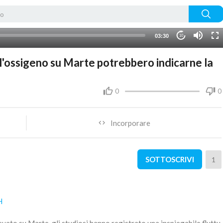
03:30
10
ll'ossigeno su Marte potrebbero indicarne la
0
0
Incorporare
SOTTOSCRIVI
1
H