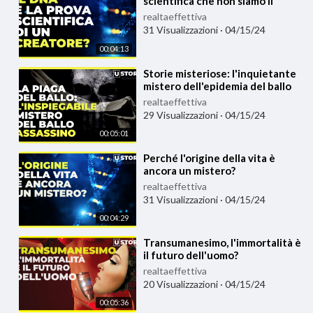
scientifica che non siamo il
risultato dell'evoluzione?
realtaeffettiva
31 Visualizzazioni
·
04/15/24
00:04:13
⁣Storie misteriose: l'inquietante
mistero dell'epidemia del ballo
realtaeffettiva
29 Visualizzazioni
·
04/15/24
00:05:01
⁣Perché l'origine della vita è
ancora un mistero?
realtaeffettiva
31 Visualizzazioni
·
04/15/24
00:04:29
⁣Transumanesimo, l'immortalità è
il futuro dell'uomo?
realtaeffettiva
20 Visualizzazioni
·
04/15/24
00:05:36