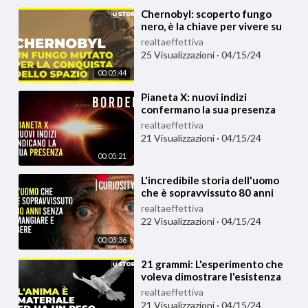
⁣Chernobyl: scoperto fungo
nero, è la chiave per vivere su
Marte
realtaeffettiva
25 Visualizzazioni
·
04/15/24
00:05:44
⁣Pianeta X: nuovi indizi
confermano la sua presenza
realtaeffettiva
21 Visualizzazioni
·
04/15/24
00:05:21
⁣L'incredibile storia dell'uomo
che è sopravvissuto 80 anni
senza mangiare e bere
realtaeffettiva
22 Visualizzazioni
·
04/15/24
00:03:36
⁣21 grammi: L'esperimento che
voleva dimostrare l'esistenza
dell'anima
realtaeffettiva
21 Visualizzazioni
·
04/15/24