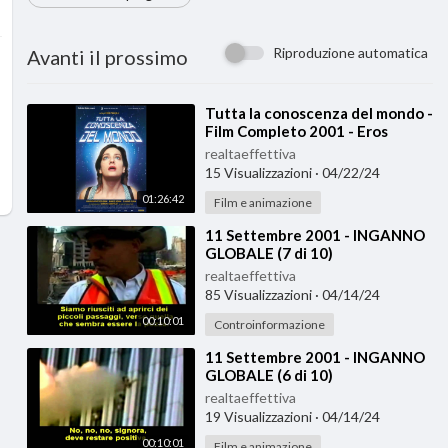
Riproduzione automatica
Avanti il prossimo
⁣Tutta la conoscenza del mondo -
Film Completo 2001 - Eros
Puglielli
realtaeffettiva
15 Visualizzazioni
·
04/22/24
01:26:42
Film e animazione
⁣11 Settembre 2001 - INGANNO
GLOBALE (7 di 10)
realtaeffettiva
85 Visualizzazioni
·
04/14/24
00:10:01
Controinformazione
⁣11 Settembre 2001 - INGANNO
GLOBALE (6 di 10)
realtaeffettiva
19 Visualizzazioni
·
04/14/24
00:10:01
Film e animazione