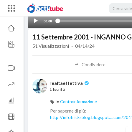
00:00
11 Settembre 2001 - INGANNO GL
51
Visualizzazioni
·
04/14/24
Condividere
realtaeffettiva
1 Iscritti
In
Controinformazione
Per saperne di più:
http://infotricksblog.blogspot.....com/201