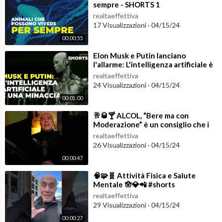
sempre - SHORTS 1
realtaeffettiva
17 Visualizzazioni
·
04/15/24
00:00:55
⁣Elon Musk e Putin lanciano
l'allarme: L'intelligenza artificiale è
una minaccia - #Shorts
realtaeffettiva
24 Visualizzazioni
·
04/15/24
00:01:00
⁣🥂🥃🍸 ALCOL, “Bere ma con
Moderazione” è un consiglio che i
medici NON devono dare! 👁️☠️
realtaeffettiva
#shorts
26 Visualizzazioni
·
04/15/24
00:00:47
⁣🧠🧩🧬 Attività Fisica e Salute
Mentale 🪬💎📲 #shorts
realtaeffettiva
29 Visualizzazioni
·
04/15/24
00:00:27