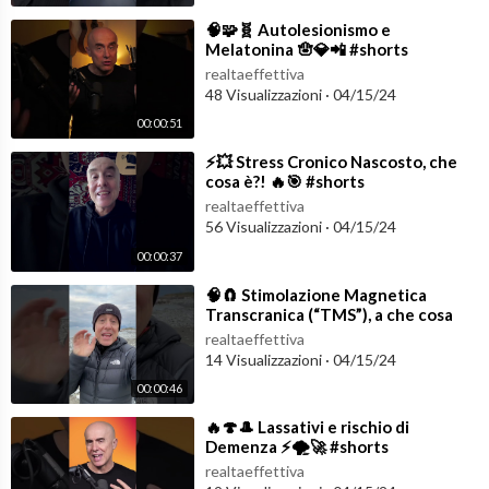
⁣🧠🧩🧬 Autolesionismo e
Melatonina 🪬💎📲 #shorts
realtaeffettiva
48 Visualizzazioni
·
04/15/24
00:00:51
⁣⚡️💥 Stress Cronico Nascosto, che
cosa è?! 🔥🎯 #shorts
realtaeffettiva
56 Visualizzazioni
·
04/15/24
00:00:37
⁣🧠🧲 Stimolazione Magnetica
Transcranica (“TMS”), a che cosa
serve? 🧲🔮 #shorts
realtaeffettiva
14 Visualizzazioni
·
04/15/24
00:00:46
⁣🔥🍄🎩 Lassativi e rischio di
Demenza ⚡️🌪️🚀 #shorts
realtaeffettiva