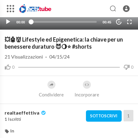
00:00
00:45
10
💥🤖👹 Lifestyle ed Epigenetica: la chiave per un
benessere duraturo 😈🌖⭐️ #shorts
21
Visualizzazioni
·
04/15/24
0
0
Condividere
Incorporare
realtaeffettiva
1
SOTTOSCRIVI
1 Iscritti
In