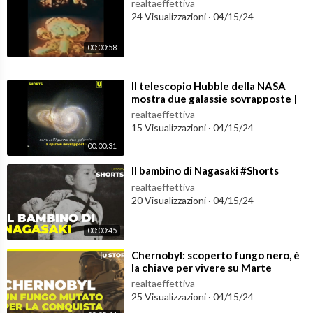
realtaeffettiva
24 Visualizzazioni
·
04/15/24
00:00:58
⁣Il telescopio Hubble della NASA
mostra due galassie sovrapposte |
#shorts
realtaeffettiva
15 Visualizzazioni
·
04/15/24
00:00:31
⁣Il bambino di Nagasaki #Shorts
realtaeffettiva
20 Visualizzazioni
·
04/15/24
00:00:45
⁣Chernobyl: scoperto fungo nero, è
la chiave per vivere su Marte
realtaeffettiva
25 Visualizzazioni
·
04/15/24