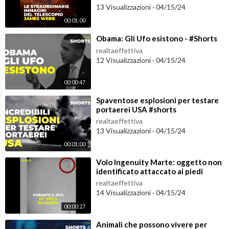
13 Visualizzazioni
·
04/15/24
00:01:00
⁣Obama: Gli Ufo esistono - #Shorts
realtaeffettiva
12 Visualizzazioni
·
04/15/24
00:00:47
⁣Spaventose esplosioni per testare
portaerei USA #shorts
realtaeffettiva
13 Visualizzazioni
·
04/15/24
00:01:00
⁣Volo Ingenuity Marte: oggetto non
identificato attaccato ai piedi
#shorts
realtaeffettiva
14 Visualizzazioni
·
04/15/24
00:00:27
⁣Animali che possono vivere per