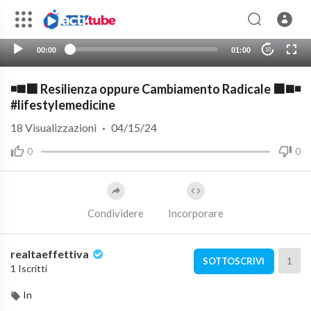
00:00
01:00
10
◾️◼️⬛️ Resilienza oppure Cambiamento Radicale ⬛️◼️◾️
#lifestylemedicine
18
Visualizzazioni
·
04/15/24
0
0
Condividere
Incorporare
realtaeffettiva
1
SOTTOSCRIVI
1 Iscritti
In