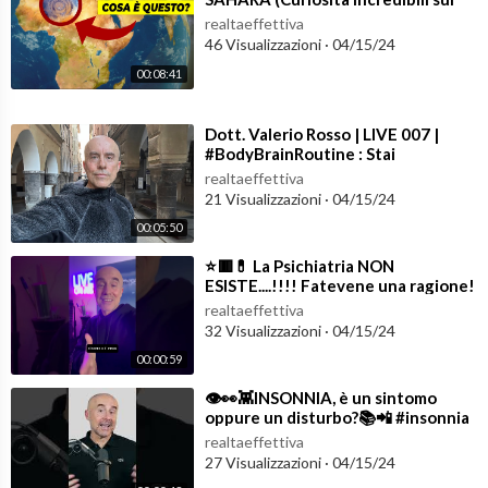
cambiamento climatico)
realtaeffettiva
46 Visualizzazioni
·
04/15/24
00:08:41
⁣Dott. Valerio Rosso | LIVE 007 |
#BodyBrainRoutine : Stai
contemplendo un cambiamento?
realtaeffettiva
21 Visualizzazioni
·
04/15/24
00:05:50
⁣⭐️🟥💊 La Psichiatria NON
ESISTE....!!!! Fatevene una ragione!
🧬🔳⭐️ #lifestylemedicine
realtaeffettiva
32 Visualizzazioni
·
04/15/24
00:00:59
⁣👁️👀👾INSONNIA, è un sintomo
oppure un disturbo?📚📲 #insonnia
#sonno
realtaeffettiva
27 Visualizzazioni
·
04/15/24