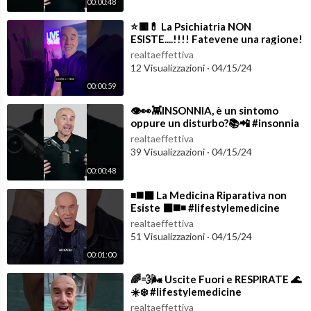
00:00:48
⁣⭐️🟥💊 La Psichiatria NON
ESISTE....!!!! Fatevene una ragione!
🧬🔳⭐️ #lifestylemedicine
realtaeffettiva
12 Visualizzazioni
·
04/15/24
00:00:59
⁣👁️👀👾INSONNIA, è un sintomo
oppure un disturbo?📚📲 #insonnia
#sonno
realtaeffettiva
39 Visualizzazioni
·
04/15/24
00:00:48
⁣◾️◼️⬛️ La Medicina Riparativa non
Esiste ⬛️◼️◾️ #lifestylemedicine
realtaeffettiva
51 Visualizzazioni
·
04/15/24
00:01:00
⁣🌈💨🌬️ Uscite Fuori e RESPIRATE 🌊
☀️❄️ #lifestylemedicine
realtaeffettiva