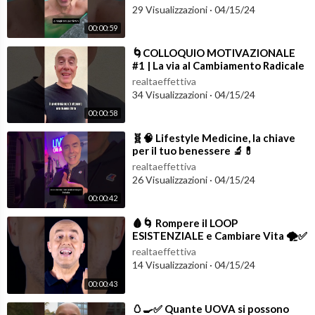
29 Visualizzazioni
·
04/15/24
00:00:59
⁣🌀COLLOQUIO MOTIVAZIONALE
#1 | La via al Cambiamento Radicale
♥️ #lifestylemedicine
realtaeffettiva
34 Visualizzazioni
·
04/15/24
00:00:58
⁣🧬🧠 Lifestyle Medicine, la chiave
per il tuo benessere 🔬💊
#lifestylemedicine
realtaeffettiva
26 Visualizzazioni
·
04/15/24
00:00:42
⁣🩸🌀 Rompere il LOOP
ESISTENZIALE e Cambiare Vita 🌪️✅
#lifestylemedicine
realtaeffettiva
14 Visualizzazioni
·
04/15/24
00:00:43
⁣🥚🍳✅ Quante UOVA si possono