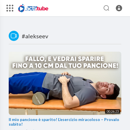
#alekseev
00:26:23
Il mio pancione è sparito! L’esercizio miracoloso – Provalo
subito!