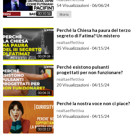
accade
54 Visualizzazioni
·
06/06/24
mparare con leggerezza sempre qualcosa di nuovo e stimolant
e.
00:30:52
Storia
Unisci alla nostra community e buona visione!
⁣Perché la Chiesa ha paura del terzo
»»Visita il nostro sito:
https://www.ustorymagazine.com
segreto di Fatima? Un mistero
lungo un secolo
realtaeffettiva
»»Iscriviti ora:
https://bit.ly/2OIcsHH
35 Visualizzazioni
·
04/15/24
00:09:04
»»Seguici su Facebook:
https://www.facebook.com/Ustoryvid
⁣Perché esistono pulsanti
progettati per non funzionare?
realtaeffettiva
20 Visualizzazioni
·
04/15/24
00:04:31
⁣Perché la nostra voce non ci piace?
realtaeffettiva
16 Visualizzazioni
·
04/15/24
00:03:13