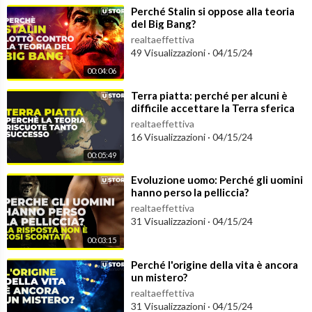
⁣Perché Stalin si oppose alla teoria
del Big Bang?
realtaeffettiva
49 Visualizzazioni
·
04/15/24
00:04:06
⁣Terra piatta: perché per alcuni è
difficile accettare la Terra sferica
realtaeffettiva
16 Visualizzazioni
·
04/15/24
00:05:49
⁣Evoluzione uomo: Perché gli uomini
hanno perso la pelliccia?
realtaeffettiva
31 Visualizzazioni
·
04/15/24
00:03:15
⁣Perché l'origine della vita è ancora
un mistero?
realtaeffettiva
31 Visualizzazioni
·
04/15/24