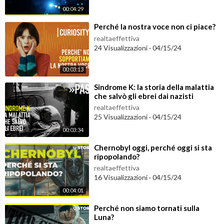
00:04:29
⁣Perché la nostra voce non ci piace?
realtaeffettiva
24 Visualizzazioni
·
04/15/24
00:03:13
⁣Sindrome K: la storia della malattia
che salvò gli ebrei dai nazisti
realtaeffettiva
25 Visualizzazioni
·
04/15/24
00:03:34
⁣Chernobyl oggi, perché oggi si sta
ripopolando?
realtaeffettiva
16 Visualizzazioni
·
04/15/24
00:04:01
⁣Perché non siamo tornati sulla
Luna?