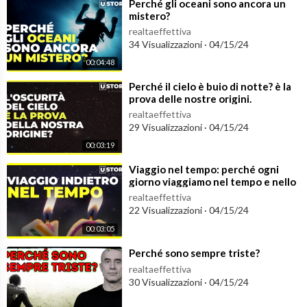
⁣Perché gli oceani sono ancora un
mistero?
realtaeffettiva
34 Visualizzazioni
·
04/15/24
00:04:48
⁣Perché il cielo è buio di notte? è la
prova delle nostre origini.
realtaeffettiva
29 Visualizzazioni
·
04/15/24
00:03:19
⁣Viaggio nel tempo: perché ogni
giorno viaggiamo nel tempo e nello
spazio?
realtaeffettiva
22 Visualizzazioni
·
04/15/24
00:03:05
⁣Perché sono sempre triste?
realtaeffettiva
30 Visualizzazioni
·
04/15/24