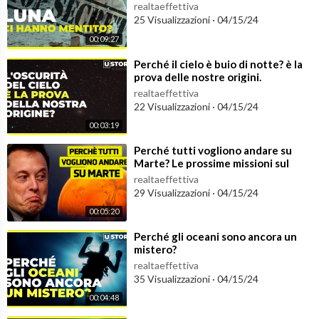
realtaeffettiva
25 Visualizzazioni
·
04/15/24
00:09:27
⁣Perché il cielo è buio di notte? è la
prova delle nostre origini.
realtaeffettiva
22 Visualizzazioni
·
04/15/24
00:03:19
⁣Perché tutti vogliono andare su
Marte? Le prossime missioni sul
pianeta rosso
realtaeffettiva
29 Visualizzazioni
·
04/15/24
00:05:20
⁣Perché gli oceani sono ancora un
mistero?
realtaeffettiva
35 Visualizzazioni
·
04/15/24
00:04:48