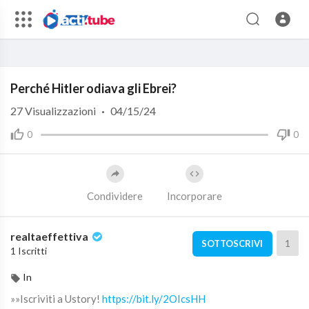
Code 150: Unknown error.
Perché Hitler odiava gli Ebrei?
Download File: https://www.youtube.com/watch?v=fNqSAEtGC5I
27
Visualizzazioni
·
04/15/24
0
0
Condividere
Incorporare
realtaeffettiva
1
SOTTOSCRIVI
1 Iscritti
In
»»Iscriviti a Ustory!
https://bit.ly/2OIcsHH