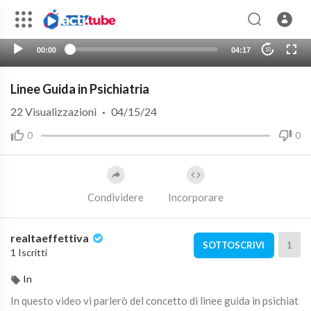
00:00
04:17
10
Linee Guida in Psichiatria
22
Visualizzazioni
·
04/15/24
0
0
Condividere
Incorporare
realtaeffettiva
1
SOTTOSCRIVI
1 Iscritti
In
In questo video vi parlerò del concetto di linee guida in psichiat