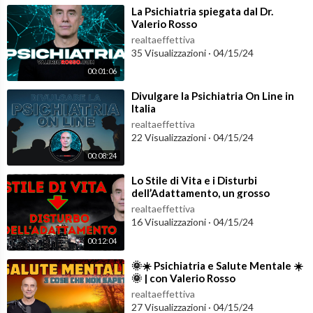
⁣La Psichiatria spiegata dal Dr.
Valerio Rosso
realtaeffettiva
35 Visualizzazioni
·
04/15/24
00:01:06
⁣Divulgare la Psichiatria On Line in
Italia
realtaeffettiva
22 Visualizzazioni
·
04/15/24
00:08:24
⁣Lo Stile di Vita e i Disturbi
dell’Adattamento, un grosso
problema in Psichiatria
realtaeffettiva
16 Visualizzazioni
·
04/15/24
00:12:04
⁣🌞☀️ Psichiatria e Salute Mentale ☀️
🌞 | con Valerio Rosso
realtaeffettiva
27 Visualizzazioni
·
04/15/24