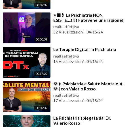
00:02:37
⁣⭐️🟥💊 La Psichiatria NON
ESISTE....!!!! Fatevene una ragione!
🧬🔳⭐️ #lifestylemedicine
realtaeffettiva
32 Visualizzazioni
·
04/15/24
00:00:59
⁣Le Terapie Digitali in Psichiatria
realtaeffettiva
15 Visualizzazioni
·
04/15/24
00:17:22
⁣🌞☀️ Psichiatria e Salute Mentale ☀️
🌞 | con Valerio Rosso
realtaeffettiva
17 Visualizzazioni
·
04/15/24
00:02:37
⁣La Psichiatria spiegata dal Dr.
Valerio Rosso