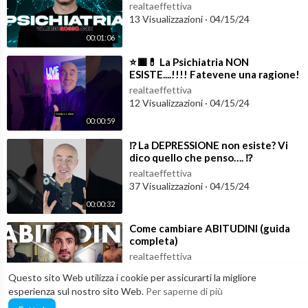
realtaeffettiva
13 Visualizzazioni
·
04/15/24
00:01:06
⁣⭐️🟥💊 La Psichiatria NON
ESISTE....!!!! Fatevene una ragione!
🧬🔳⭐️ #lifestylemedicine
realtaeffettiva
12 Visualizzazioni
·
04/15/24
00:00:59
⁣⁉️ La DEPRESSIONE non esiste? Vi
dico quello che penso…. ⁉️
#depressione #psichiatria
realtaeffettiva
#salutementale
37 Visualizzazioni
·
04/15/24
00:00:32
⁣Come cambiare ABITUDINI (guida
completa)
realtaeffettiva
75 Visualizzazioni
·
12/27/22
Questo sito Web utilizza i cookie per assicurarti la migliore
00:17:38
Formazione
esperienza sul nostro sito Web.
Per saperne di più