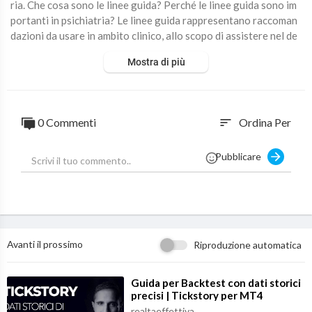
ria. Che cosa sono le linee guida? Perché le linee guida sono im
portanti in psichiatria? Le linee guida rappresentano raccoman
dazioni da usare in ambito clinico, allo scopo di assistere nel de
cidere le modalità di assistenza più appropriate in specifiche cir
Mostra di più
costanze cliniche.
Eccovi il collegamento all'articolo del mio blog dove troverete
tutte le più importanti linee guida per la psichiatria:
https://ww
0 Commenti
Ordina Per
sort
w.valeriorosso.com/2....017/12/10/linee-guid
Pubblicare
#psichiatria #lineeguida
Vi interessano la Psichiatria e le Neuroscienze? Bene, allora isc
rivetevi a questo canale YouTube e seguitemi sul web tramite il
mio blog
https://www.valeriorosso.com
Inoltre andate su Amazon a dare un’occhiata ai miei libri:
Avanti il prossimo
Riproduzione automatica
“Psicobiotica” - Un nuovo modo di intendere il rapporto tra la
Mente ed il Corpo
⁣Guida per Backtest con dati storici
precisi | Tickstory per MT4
….andate su:
https://amzn.to/2IZwjhm
realtaeffettiva