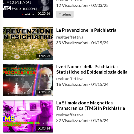
12 Visualizzazioni
·
02/03/25
“Psichiatria Rock” - 50 pensieri off line dal mio blog
….andate su:
https://amzn.to/2IVKKmJ
00:25:26
Trading
⁣La Prevenzione in Psichiatria
realtaeffettiva
33 Visualizzazioni
·
04/15/24
00:05:25
⁣I veri Numeri della Psichiatria:
Statistiche ed Epidemiologia della
Salute Mentale
realtaeffettiva
16 Visualizzazioni
·
04/15/24
00:05:07
⁣La Stimolazione Magnetica
Transcranica (TMS) in Psichiatria
realtaeffettiva
32 Visualizzazioni
·
04/15/24
00:03:14