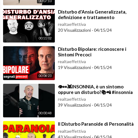
00:07:10
⁣Disturbo d'Ansia Generalizzata,
definizione e trattamento
realtaeffettiva
20 Visualizzazioni
·
04/15/24
00:11:02
⁣Disturbo Bipolare: riconoscere i
Sintomi Precoci
realtaeffettiva
19 Visualizzazioni
·
04/15/24
00:06:23
⁣👁️👀👾INSONNIA, è un sintomo
oppure un disturbo?📚📲 #insonnia
#sonno
realtaeffettiva
39 Visualizzazioni
·
04/15/24
00:00:48
⁣Il Disturbo Paranoide di Personalità
realtaeffettiva
43 Visualizzazioni
·
04/15/24