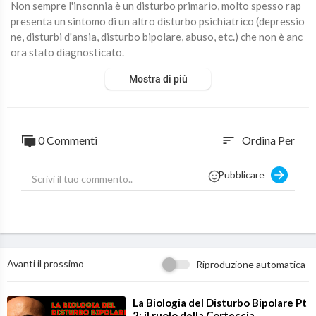
Non sempre l'insonnia è un disturbo primario, molto spesso rap
presenta un sintomo di un altro disturbo psichiatrico (depressio
ne, disturbi d'ansia, disturbo bipolare, abuso, etc.) che non è anc
ora stato diagnosticato.
Nel campo della medicina del sonno è davvero importante inqua
Mostra di più
drare il paziente in tutte le sue dimensioni bio-psico-sociali pri
ma di impostare un intervento terapeutico rivolto all'insonnia e
d ai disturbi del sonno in generale.
#psichiatria #neuroscienze #salutementale
0 Commenti
Ordina Per
sort
Pubblicare
Avanti il prossimo
Riproduzione automatica
⁣La Biologia del Disturbo Bipolare Pt
2: il ruolo della Corteccia