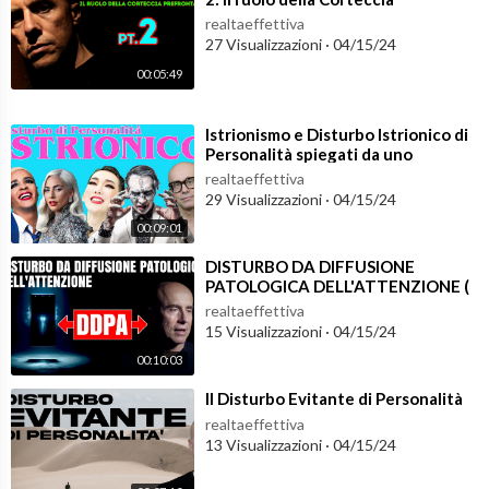
Prefrontale
realtaeffettiva
27 Visualizzazioni
·
04/15/24
00:05:49
⁣Istrionismo e Disturbo Istrionico di
Personalità spiegati da uno
psichiatra
realtaeffettiva
29 Visualizzazioni
·
04/15/24
00:09:01
⁣DISTURBO DA DIFFUSIONE
PATOLOGICA DELL'ATTENZIONE (
realtaeffettiva
15 Visualizzazioni
·
04/15/24
00:10:03
⁣Il Disturbo Evitante di Personalità
realtaeffettiva
13 Visualizzazioni
·
04/15/24