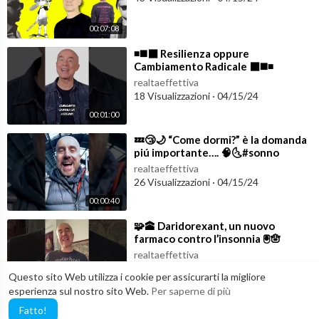
00:07:08
⁣◾️◼️⬛️ Resilienza oppure
Cambiamento Radicale ⬛️◼️◾️
#lifestylemedicine
realtaeffettiva
18 Visualizzazioni
·
04/15/24
00:01:00
⁣💤😴🌙 “Come dormi?” è la domanda
piú importante…. 🧠🌜#sonno
#insonnia
realtaeffettiva
26 Visualizzazioni
·
04/15/24
00:00:40
⁣🧩🕋 Daridorexant, un nuovo
farmaco contro l’insonnia 🖲️🪬
#shorts
realtaeffettiva
14 Visualizzazioni
·
04/15/24
Questo sito Web utilizza i cookie per assicurarti la migliore
00:00:45
esperienza sul nostro sito Web.
Per saperne di più
Fatto!