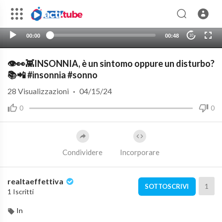
00:00
00:48
10
👁️👀👾INSONNIA, è un sintomo oppure un disturbo?
📚📲 #insonnia #sonno
28
Visualizzazioni
·
04/15/24
0
0
Condividere
Incorporare
realtaeffettiva
1
SOTTOSCRIVI
1 Iscritti
In