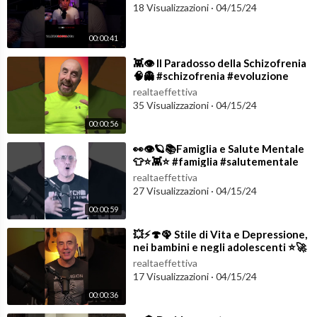
18 Visualizzazioni
·
04/15/24
00:00:41
⁣👾👁️ Il Paradosso della Schizofrenia
🧠👻 #schizofrenia #evoluzione
realtaeffettiva
35 Visualizzazioni
·
04/15/24
00:00:56
⁣👀👁️🪐📚Famiglia e Salute Mentale
👕⭐️👾⭐️ #famiglia #salutementale
realtaeffettiva
27 Visualizzazioni
·
04/15/24
00:00:59
⁣💥⚡️🍄🦚 Stile di Vita e Depressione,
nei bambini e negli adolescenti ⭐️🚀
#shorts #lifestyle
realtaeffettiva
17 Visualizzazioni
·
04/15/24
00:00:36