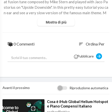
at fusion tune composed by Mike Stern and played with Jaco Pa
storius on "Upside Downside". In this pretty easy tutorial you ca
n ear and see a very slow version of the famous main theme. M
ood Swings, in general, is very hard to play but in this video you
Mostra di più
can learn all the notes in the right position on the freatboard. F
or more information and tips about this tutorial, please contact
me on
http://www.valeriorosso.com
0 Commenti
Ordina Per
sort
Pubblicare
Avanti il prossimo
Riproduzione automatica
⁣Cosa è iHub Global Helium Hotspot
e Piano Compensi Italiano
realtaeffettiva