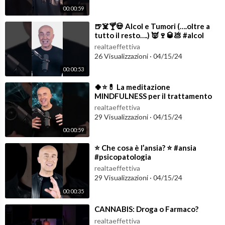
00:00:59
⁣🍺☠️🍸💀 Alcol e Tumori (….oltre a
tutto il resto….) 👿🍷🥃💩 #alcol
#tumori
realtaeffettiva
26 Visualizzazioni
·
04/15/24
00:00:53
⁣🍀⭐️💊 La meditazione
MINDFULNESS per il trattamento
dei Disturbi d’Ansia 💫🪐
realtaeffettiva
#mindfulness #ansia
29 Visualizzazioni
·
04/15/24
00:00:59
⁣⭐️ Che cosa è l’ansia? ⭐️ #ansia
#psicopatologia
realtaeffettiva
29 Visualizzazioni
·
04/15/24
00:00:35
⁣CANNABIS: Droga o Farmaco?
realtaeffettiva