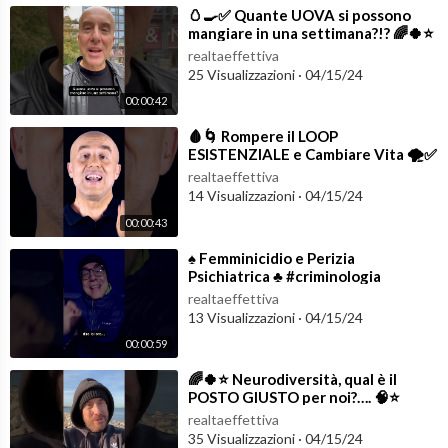
⁣🥚🍳✅ Quante UOVA si possono
mangiare in una settimana?!? 🌈🍀⭐️
#uova #lifestylemedicine
realtaeffettiva
25 Visualizzazioni
·
04/15/24
00:00:42
⁣🩸🌀 Rompere il LOOP
ESISTENZIALE e Cambiare Vita 🌪️✅
#lifestylemedicine
realtaeffettiva
14 Visualizzazioni
·
04/15/24
00:00:43
⁣♠️ Femminicidio e Perizia
Psichiatrica ♣️ #criminologia
realtaeffettiva
13 Visualizzazioni
·
04/15/24
00:00:59
⁣🌈🍀⭐️ Neurodiversità, qual è il
POSTO GIUSTO per noi?…. 🧠⭐️
realtaeffettiva
35 Visualizzazioni
·
04/15/24