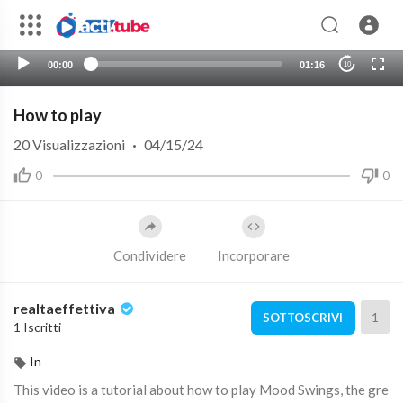
00:00
01:16
10
How to play
20
Visualizzazioni
·
04/15/24
0
0
Condividere
Incorporare
realtaeffettiva
1
SOTTOSCRIVI
1 Iscritti
In
This video is a tutorial about how to play Mood Swings, the gre