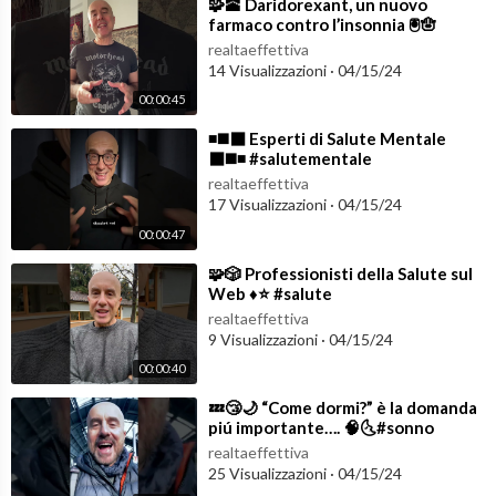
⁣🧩🕋 Daridorexant, un nuovo
farmaco contro l’insonnia 🖲️🪬
#shorts
realtaeffettiva
14 Visualizzazioni
·
04/15/24
00:00:45
⁣◾️◼️⬛️ Esperti di Salute Mentale
⬛️◼️◾️ #salutementale
realtaeffettiva
17 Visualizzazioni
·
04/15/24
00:00:47
⁣🧩🎲 Professionisti della Salute sul
Web ♦️⭐️ #salute
realtaeffettiva
9 Visualizzazioni
·
04/15/24
00:00:40
⁣💤😴🌙 “Come dormi?” è la domanda
piú importante…. 🧠🌜#sonno
#insonnia
realtaeffettiva
25 Visualizzazioni
·
04/15/24