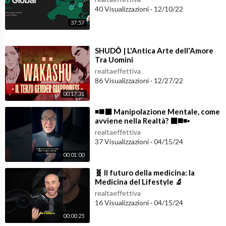
40 Visualizzazioni
·
12/10/22
37:57
⁣SHUDŌ | L'Antica Arte dell'Amore
Tra Uomini
realtaeffettiva
86 Visualizzazioni
·
12/27/22
00:17:31
⁣◾️◼️⬛️ Manipolazione Mentale, come
avviene nella Realtà? ⬛️◼️◾️▪️
#manipolazione
realtaeffettiva
37 Visualizzazioni
·
04/15/24
00:01:00
⁣🧬 Il futuro della medicina: la
Medicina del Lifestyle 🔬
#lifestylemedicine #longevità
realtaeffettiva
16 Visualizzazioni
·
04/15/24
00:00:25