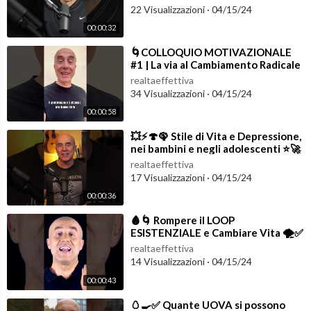
22 Visualizzazioni
·
04/15/24
00:00:32
⁣🌀COLLOQUIO MOTIVAZIONALE
#1 | La via al Cambiamento Radicale
♥️ #lifestylemedicine
realtaeffettiva
34 Visualizzazioni
·
04/15/24
00:00:58
⁣💥⚡️🍄🦚 Stile di Vita e Depressione,
nei bambini e negli adolescenti ⭐️🚀
#shorts #lifestyle
realtaeffettiva
17 Visualizzazioni
·
04/15/24
00:00:36
⁣🩸🌀 Rompere il LOOP
ESISTENZIALE e Cambiare Vita 🌪️✅
#lifestylemedicine
realtaeffettiva
14 Visualizzazioni
·
04/15/24
00:00:43
⁣🥚🍳✅ Quante UOVA si possono