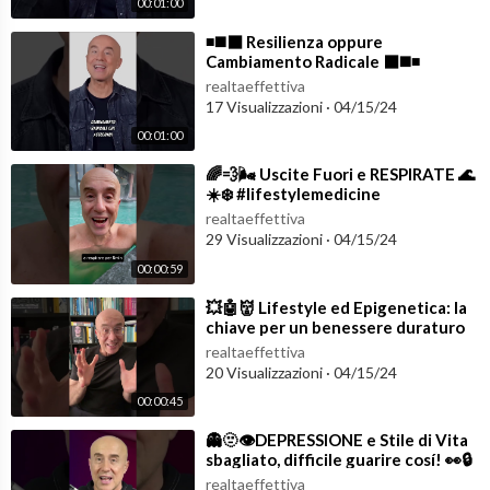
00:01:00
⁣◾️◼️⬛️ Resilienza oppure
Cambiamento Radicale ⬛️◼️◾️
#lifestylemedicine
realtaeffettiva
17 Visualizzazioni
·
04/15/24
00:01:00
⁣🌈💨🌬️ Uscite Fuori e RESPIRATE 🌊
☀️❄️ #lifestylemedicine
realtaeffettiva
29 Visualizzazioni
·
04/15/24
00:00:59
⁣💥🤖👹 Lifestyle ed Epigenetica: la
chiave per un benessere duraturo
😈🌖⭐️ #shorts
realtaeffettiva
20 Visualizzazioni
·
04/15/24
00:00:45
⁣👻🫥👁️DEPRESSIONE e Stile di Vita
sbagliato, difficile guarire cosí! 👀🔒
#depressione #lifestyle
realtaeffettiva