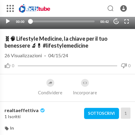
00:00
00:42
10
🧬🧠 Lifestyle Medicine, la chiave per il tuo
benessere 🔬💊 #lifestylemedicine
26
Visualizzazioni
·
04/15/24
0
0
Condividere
Incorporare
realtaeffettiva
1
SOTTOSCRIVI
1 Iscritti
In