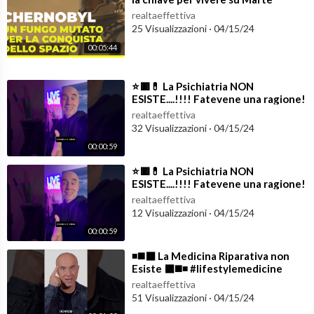
e migliorare drasticamente la tua vita:
https://psiq.it/lifestyle-p
rinciples/
realtaeffettiva
25 Visualizzazioni
·
04/15/24
(2) Disponibile adesso “psiq: Salute Mentale: Istruzioni per l’us
00:05:44
o”, il nuovo libro del Dr. Valerio Rosso:
https://bit.ly/psiqVR
opp
ure anche
https://www.psiq.it
⁣⭐️🟥💊 La Psichiatria NON
ESISTE....!!!! Fatevene una ragione!
(3) Abbonati a questo canale per sostenere il mio progetto divu
🧬🔳⭐️ #lifestylemedicine
realtaeffettiva
lgativo, per partecipare agli eventi LIVE e per ottenere tutti i v
32 Visualizzazioni
·
04/15/24
antaggi (sconti e anteprime):
00:00:59
https://www.youtube.com/channe....l/UCVyGg6yFJJAPVS9NT
⁣⭐️🟥💊 La Psichiatria NON
ESISTE....!!!! Fatevene una ragione!
🧬🔳⭐️ #lifestylemedicine
realtaeffettiva
12 Visualizzazioni
·
04/15/24
00:00:59
⁣◾️◼️⬛️ La Medicina Riparativa non
Esiste ⬛️◼️◾️ #lifestylemedicine
realtaeffettiva
51 Visualizzazioni
·
04/15/24