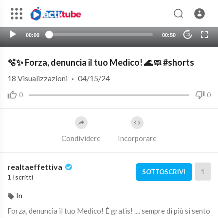
00:00
00:50
10
🫧✨ Forza, denuncia il tuo Medico! 🌊🧼 #shorts
18
Visualizzazioni
·
04/15/24
0
0
Condividere
Incorporare
realtaeffettiva
1
SOTTOSCRIVI
1 Iscritti
In
Forza, denuncia il tuo Medico! È gratis! .... sempre di più si sento