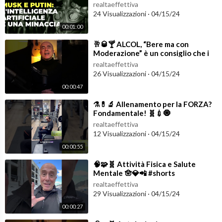
una minaccia - #Shorts
realtaeffettiva
24 Visualizzazioni
·
04/15/24
00:01:00
⁣🥂🥃🍸 ALCOL, “Bere ma con
Moderazione” è un consiglio che i
medici NON devono dare! 👁️☠️
realtaeffettiva
#shorts
26 Visualizzazioni
·
04/15/24
00:00:47
⁣⚗️💊🔬 Allenamento per la FORZA?
Fondamentale! 🧬💉🧿
#allenamento
realtaeffettiva
12 Visualizzazioni
·
04/15/24
00:00:55
⁣🧠🧩🧬 Attività Fisica e Salute
Mentale 🪬💎📲 #shorts
realtaeffettiva
29 Visualizzazioni
·
04/15/24
00:00:27