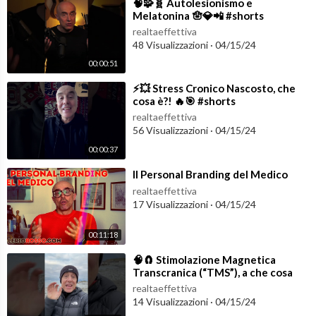
⁣🧠🧩🧬 Autolesionismo e
Melatonina 🪬💎📲 #shorts
realtaeffettiva
48 Visualizzazioni
·
04/15/24
00:00:51
⁣⚡️💥 Stress Cronico Nascosto, che
cosa è?! 🔥🎯 #shorts
realtaeffettiva
56 Visualizzazioni
·
04/15/24
00:00:37
⁣Il Personal Branding del Medico
realtaeffettiva
17 Visualizzazioni
·
04/15/24
00:11:18
⁣🧠🧲 Stimolazione Magnetica
Transcranica (“TMS”), a che cosa
serve? 🧲🔮 #shorts
realtaeffettiva
14 Visualizzazioni
·
04/15/24