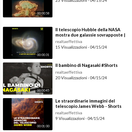
23 Visualizzazioni
·
04/15/24
Abbonati a questo canale per accedere a tutti i vantaggi:
https://www.youtube.com/channe....l/UCVyGg6yFJJAPVS9NT
00:00:58
⁣Il telescopio Hubble della NASA
mostra due galassie sovrapposte |
#shorts
realtaeffettiva
15 Visualizzazioni
·
04/15/24
00:00:31
⁣Il bambino di Nagasaki #Shorts
realtaeffettiva
20 Visualizzazioni
·
04/15/24
00:00:45
⁣Le straordinarie immagini del
telescopio James Webb - Shorts
realtaeffettiva
9 Visualizzazioni
·
04/15/24
00:01:00