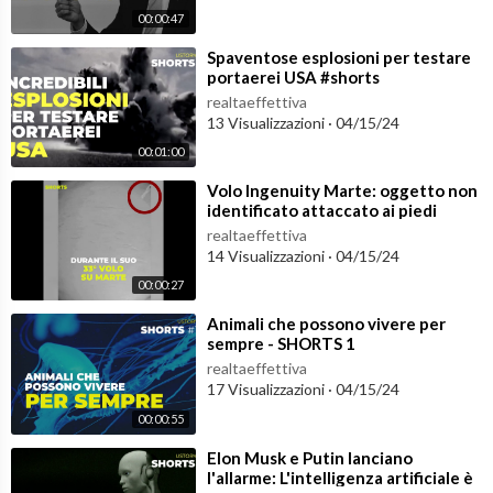
00:00:47
⁣Spaventose esplosioni per testare
portaerei USA #shorts
realtaeffettiva
13 Visualizzazioni
·
04/15/24
00:01:00
⁣Volo Ingenuity Marte: oggetto non
identificato attaccato ai piedi
#shorts
realtaeffettiva
14 Visualizzazioni
·
04/15/24
00:00:27
⁣Animali che possono vivere per
sempre - SHORTS 1
realtaeffettiva
17 Visualizzazioni
·
04/15/24
00:00:55
⁣Elon Musk e Putin lanciano
l'allarme: L'intelligenza artificiale è